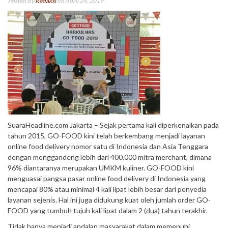
Posted By
Redaksi
on April 24, 2019
SuaraHeadline.com Jakarta – Sejak pertama kali diperkenalkan pada
tahun 2015, GO-FOOD kini telah berkembang menjadi layanan
online food delivery nomor satu di Indonesia dan Asia Tenggara
dengan menggandeng lebih dari 400.000 mitra merchant, dimana
96% diantaranya merupakan UMKM kuliner. GO-FOOD kini
menguasai pangsa pasar online food delivery di Indonesia yang
mencapai 80% atau minimal 4 kali lipat lebih besar dari penyedia
layanan sejenis. Hal ini juga didukung kuat oleh jumlah order GO-
FOOD yang tumbuh tujuh kali lipat dalam 2 (dua) tahun terakhir.
Tidak hanya menjadi andalan masyarakat dalam memenuhi