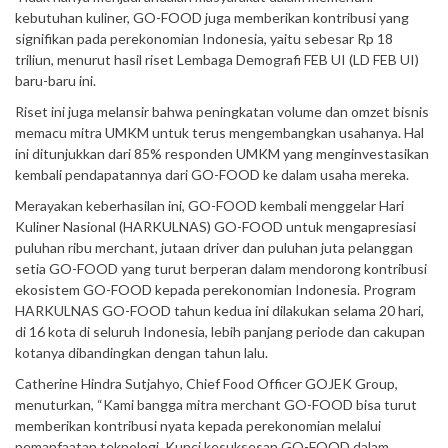
kebutuhan kuliner, GO-FOOD juga memberikan kontribusi yang
signifikan pada perekonomian Indonesia, yaitu sebesar Rp 18
triliun, menurut hasil riset Lembaga Demografi FEB UI (LD FEB UI)
baru-baru ini.
Riset ini juga melansir bahwa peningkatan volume dan omzet bisnis
memacu mitra UMKM untuk terus mengembangkan usahanya. Hal
ini ditunjukkan dari 85% responden UMKM yang menginvestasikan
kembali pendapatannya dari GO-FOOD ke dalam usaha mereka.
Merayakan keberhasilan ini, GO-FOOD kembali menggelar Hari
Kuliner Nasional (HARKULNAS) GO-FOOD untuk mengapresiasi
puluhan ribu merchant, jutaan driver dan puluhan juta pelanggan
setia GO-FOOD yang turut berperan dalam mendorong kontribusi
ekosistem GO-FOOD kepada perekonomian Indonesia. Program
HARKULNAS GO-FOOD tahun kedua ini dilakukan selama 20 hari,
di 16 kota di seluruh Indonesia, lebih panjang periode dan cakupan
kotanya dibandingkan dengan tahun lalu.
Catherine Hindra Sutjahyo, Chief Food Officer GOJEK Group,
menuturkan, “Kami bangga mitra merchant GO-FOOD bisa turut
memberikan kontribusi nyata kepada perekonomian melalui
pemanfaatan teknologi. Kunci kesuksesan GO-FOOD dalam