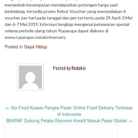
menambah kesempatan mendapatkan potongan harga saat
berbelanja, tersedia promo Rebut Voucher yang menyediakan 6
voucher per hari pada tanggal dan jam tertentu pada 29 April-3 Mei
dan 6-7 Mei 2019. lnformasi lengkap mengenai penawaran spesial
selama periode ulang tahun Ruparupa dapat diakses di
www.ruparupa.com/anniversary.
Posted in
Gaya Hidup
Posted by
Redaksi
Post
←
Go-Food Kuasai Pangsa Pasar Online Food Delivery Terbesar
navigation
di Indonesia
BEKRAF Dukung Pelaku Ekonomi Kreatif Masuk Pasar Global
→