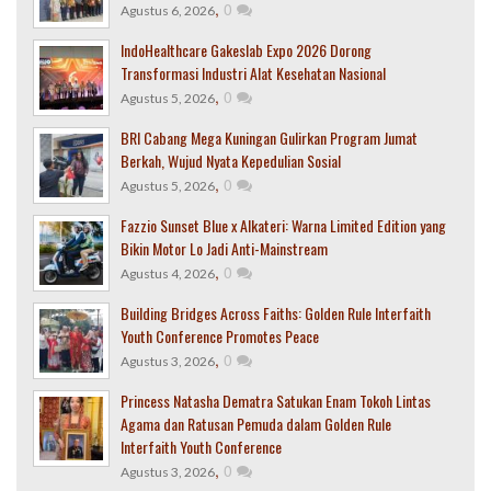
,
0
Agustus 6, 2026
IndoHealthcare Gakeslab Expo 2026 Dorong
Transformasi Industri Alat Kesehatan Nasional
,
0
Agustus 5, 2026
BRI Cabang Mega Kuningan Gulirkan Program Jumat
Berkah, Wujud Nyata Kepedulian Sosial
,
0
Agustus 5, 2026
Fazzio Sunset Blue x Alkateri: Warna Limited Edition yang
Bikin Motor Lo Jadi Anti-Mainstream
,
0
Agustus 4, 2026
Building Bridges Across Faiths: Golden Rule Interfaith
Youth Conference Promotes Peace
,
0
Agustus 3, 2026
Princess Natasha Dematra Satukan Enam Tokoh Lintas
Agama dan Ratusan Pemuda dalam Golden Rule
Interfaith Youth Conference
,
0
Agustus 3, 2026