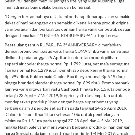
Selain itu, dengan memiliki jaringab ritel yang kuat Ruparupa juga
menjadi mitra bagi pelaku bisnis dan komersial.
“Dengan bertambahnya usia, kami berharap Ruparupa akan semakin
dekat di hati pelanggan dan semakin di kenal karena produk original
yang beragam dan berkualitas dengan harga yang konpetitif, sesuai
dengan tema kami #LEBIHBAIKDIRUPARUPA,” tutup Teresa.
Pesta ulang tahun RUPARUPA 3″ ANNIVERSARY dlmeriahkan
dengan promo bombastis yaitu harga CUMA 3 ribu yang hanya bisa
dinlkmati pada tanggal 25 April untuk deretan produk pilihan
seperti air cooler (harga normal Rp. 1.799 Juta), set meja serbaguna
(harga normal Rp. 1.299 juta), penghisap debu kering (harga normal
Rp. 999 rlbu), Rubbermaid Cooler Box (harga normal Rp. 919 ribu),
hingga branded blender (harga normal Rp. 899 ribu). Promo menarik
Iainnya yang ditawarkan yaitu Cashback hingga Rp. 1,5 juta periode
belanja 23 April – 7 Mei 2019, Surprice yaitu kesempatan untuk
mendapatkan produk pilihan dengan harga super hemat yang
terbagi dalam 3 periode setiap hari pada tanggal 24-25 April 2019,
Dihibur (diskon di hari libur) sebesar 10% untuk pembelanjaan
minimum Rp 1.5 juta pada tanggal 27-28 April dan 4-5 Mei 2019,
hingga Flash Sale yang menawarkan berbagai produk pilihan dengan
harga Spesial pada jam tertentu pada periode 1-4 Mei 2019. Untuk