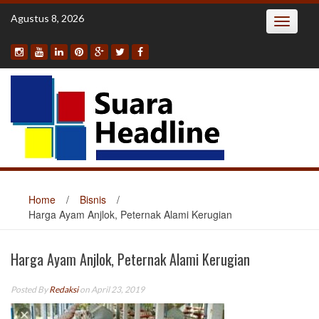
Skip
Agustus 8, 2026
Toggle
to
navigatio
content
Home
/
Bisnis
/
Harga Ayam Anjlok, Peternak Alami Kerugian
Harga Ayam Anjlok, Peternak Alami Kerugian
Posted By
Redaksi
on April 23, 2019