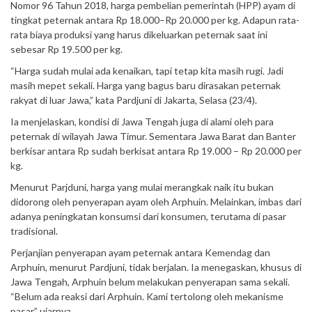
Nomor 96 Tahun 2018, harga pembelian pemerintah (HPP) ayam di
tingkat peternak antara Rp 18.000–Rp 20.000 per kg. Adapun rata-
rata biaya produksi yang harus dikeluarkan peternak saat ini
sebesar Rp 19.500 per kg.
“Harga sudah mulai ada kenaikan, tapi tetap kita masih rugi. Jadi
masih mepet sekali. Harga yang bagus baru dirasakan peternak
rakyat di luar Jawa,” kata Pardjuni di Jakarta, Selasa (23/4).
Ia menjelaskan, kondisi di Jawa Tengah juga di alami oleh para
peternak di wilayah Jawa Timur. Sementara Jawa Barat dan Banter
berkisar antara Rp sudah berkisat antara Rp 19.000 – Rp 20.000 per
kg.
Menurut Parjduni, harga yang mulai merangkak naik itu bukan
didorong oleh penyerapan ayam oleh Arphuin. Melainkan, imbas dari
adanya peningkatan konsumsi dari konsumen, terutama di pasar
tradisional.
Perjanjian penyerapan ayam peternak antara Kemendag dan
Arphuin, menurut Pardjuni, tidak berjalan. Ia menegaskan, khusus di
Jawa Tengah, Arphuin belum melakukan penyerapan sama sekali.
“Belum ada reaksi dari Arphuin. Kami tertolong oleh mekanisme
pasar,” ujarnya.