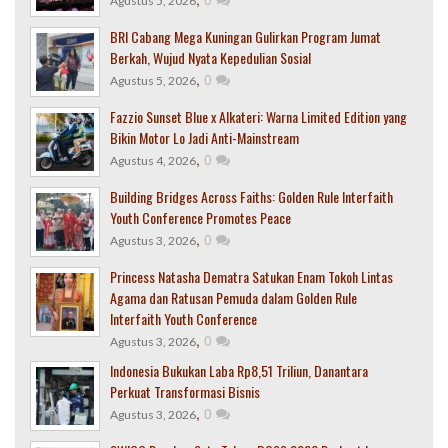
Agustus 5, 2026
BRI Cabang Mega Kuningan Gulirkan Program Jumat
Berkah, Wujud Nyata Kepedulian Sosial
,
0
Agustus 5, 2026
Fazzio Sunset Blue x Alkateri: Warna Limited Edition yang
Bikin Motor Lo Jadi Anti-Mainstream
,
0
Agustus 4, 2026
Building Bridges Across Faiths: Golden Rule Interfaith
Youth Conference Promotes Peace
,
0
Agustus 3, 2026
Princess Natasha Dematra Satukan Enam Tokoh Lintas
Agama dan Ratusan Pemuda dalam Golden Rule
Interfaith Youth Conference
,
0
Agustus 3, 2026
Indonesia Bukukan Laba Rp8,51 Triliun, Danantara
Perkuat Transformasi Bisnis
,
0
Agustus 3, 2026