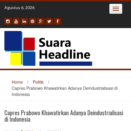
Skip
Agustus 6, 2026
Toggle
to
navigatio
content
Home
/
Politik
/
Capres Prabowo Khawatirkan Adanya Deindustrialisasi di
Indonesia
Capres Prabowo Khawatirkan Adanya Deindustrialisasi
di Indonesia