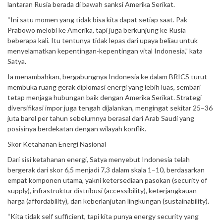
lantaran Rusia berada di bawah sanksi Amerika Serikat.
“Ini satu momen yang tidak bisa kita dapat setiap saat. Pak
Prabowo melobi ke Amerika, tapi juga berkunjung ke Rusia
beberapa kali. Itu tentunya tidak lepas dari upaya beliau untuk
menyelamatkan kepentingan-kepentingan vital Indonesia,” kata
Satya.
Ia menambahkan, bergabungnya Indonesia ke dalam BRICS turut
membuka ruang gerak diplomasi energi yang lebih luas, sembari
tetap menjaga hubungan baik dengan Amerika Serikat. Strategi
diversifikasi impor juga tengah dijalankan, mengingat sekitar 25–36
juta barel per tahun sebelumnya berasal dari Arab Saudi yang
posisinya berdekatan dengan wilayah konflik.
Skor Ketahanan Energi Nasional
Dari sisi ketahanan energi, Satya menyebut Indonesia telah
bergerak dari skor 6,5 menjadi 7,3 dalam skala 1–10, berdasarkan
empat komponen utama, yakni ketersediaan pasokan (security of
supply), infrastruktur distribusi (accessibility), keterjangkauan
harga (affordability), dan keberlanjutan lingkungan (sustainability).
“Kita tidak self sufficient, tapi kita punya energy security yang