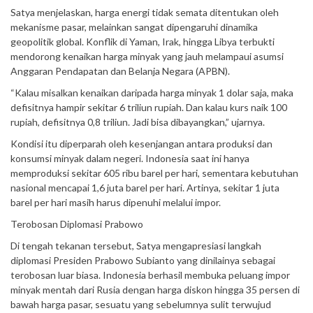
Satya menjelaskan, harga energi tidak semata ditentukan oleh
mekanisme pasar, melainkan sangat dipengaruhi dinamika
geopolitik global. Konflik di Yaman, Irak, hingga Libya terbukti
mendorong kenaikan harga minyak yang jauh melampaui asumsi
Anggaran Pendapatan dan Belanja Negara (APBN).
“Kalau misalkan kenaikan daripada harga minyak 1 dolar saja, maka
defisitnya hampir sekitar 6 triliun rupiah. Dan kalau kurs naik 100
rupiah, defisitnya 0,8 triliun. Jadi bisa dibayangkan,” ujarnya.
Kondisi itu diperparah oleh kesenjangan antara produksi dan
konsumsi minyak dalam negeri. Indonesia saat ini hanya
memproduksi sekitar 605 ribu barel per hari, sementara kebutuhan
nasional mencapai 1,6 juta barel per hari. Artinya, sekitar 1 juta
barel per hari masih harus dipenuhi melalui impor.
Terobosan Diplomasi Prabowo
Di tengah tekanan tersebut, Satya mengapresiasi langkah
diplomasi Presiden Prabowo Subianto yang dinilainya sebagai
terobosan luar biasa. Indonesia berhasil membuka peluang impor
minyak mentah dari Rusia dengan harga diskon hingga 35 persen di
bawah harga pasar, sesuatu yang sebelumnya sulit terwujud