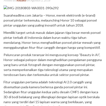
Posted By
Redaksi
on Agustus 3, 2018
Suaraheadline.com Jakarta – Honor, merek elektronik (e-brand)
ponsel pintar terkemuka, melaunching Honor 10 sebagai ponsel
pintar unggulan yang paling inovatif untuk tahun 2018.
Memiliki target untuk masuk dalam jajaran tiga besar merek ponsel
pintar terbaik di Indonesia dalam kurun waktu tiga tahun
mendatang, Honor terus menghadirkan ponsel pintar mewah yang
menggabungkan fitur-fitur canggih dengan harga yang kompetitif.
Peluncuran produk teranyar ini mengusung konsep ”Beauty in AI”,
Honor sebagai pelopor dalam menghadirkan pengalaman pengguna
yang baru untuk fotografi dengan menggunakan ponsel pintar,
serta memperkenalkan tiga teknologi utama yang merupakan
terobosan baru dan terkemuka untuk sektor ponsel pintar.
Fitur unggulan pertama adalah teknologi Al 2.0 canggih yang
disematkan pada kamera berlensa ganda ponsel pintar ini.
Sedangkan fitur unggulan kedua yaitu desain CMF1 dengan kaca
3D di bodi belakang yang dilengkapi dengan lapisan optik berskala
nano yang terdiri dari 15 lapisan warna yang berkilauan, yang