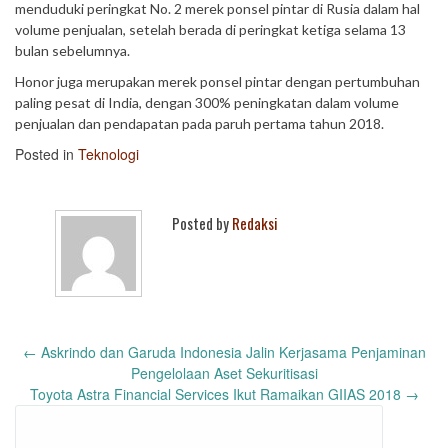
menduduki peringkat No. 2 merek ponsel pintar di Rusia dalam hal
volume penjualan, setelah berada di peringkat ketiga selama 13
bulan sebelumnya.
Honor juga merupakan merek ponsel pintar dengan pertumbuhan
paling pesat di India, dengan 300% peningkatan dalam volume
penjualan dan pendapatan pada paruh pertama tahun 2018.
Posted in
Teknologi
Posted by
Redaksi
Post
←
Askrindo dan Garuda Indonesia Jalin Kerjasama Penjaminan
navigation
Pengelolaan Aset Sekuritisasi
Toyota Astra Financial Services Ikut Ramaikan GIIAS 2018
→