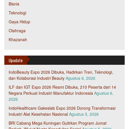
Bisnis
Teknologi
Gaya Hidup
Olahraga
Khazanah
Upadate
IndoBeauty Expo 2026 Dibuka, Hadirkan Tren, Teknologi,
dan Kolaborasi Industri Beauty
Agustus 6, 2026
ILF dan IGT Expo 2026 Resmi Dibuka, 210 Peserta dari 14
Negara Perkuat Industri Manufaktur Indonesia
Agustus 6,
2026
IndoHealthcare Gakeslab Expo 2026 Dorong Transformasi
Industri Alat Kesehatan Nasional
Agustus 5, 2026
BRI Cabang Mega Kuningan Gulirkan Program Jumat
Berkah, Wujud Nyata Kepedulian Sosial
Agustus 5, 2026