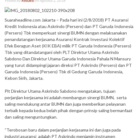
Posted By
Redaksi
on Agustus 2, 2018
Suaraheadline.com Jakarta – Pada hari ini (2/8/2018) PT Asuransi
Kredit Indonesia atau Askrindo (Persero) dan PT Garuda Indonesia
(Persero) Tbk memperkuat sinergi BUMN dengan melaksanakan
penandatangan kerjasama Asuransi Kontrak Investasi Kolektif
Efek Beragun Aset (KIK EBA) milik PT Garuda Indonesia (Persero)
Tbk yang ditandatangani oleh PLT Direktur Utama Askrindo
Sabdono Dan Direktur Utama Garuda Indonesia Pahala N Mansury
yang turut didampingi jajaran direksi PT Askrindo (Persero) dan PT
Garuda Indonesia (Persero) Tbk di Gedung Garuda Indonesia,
Kebon Sirih, Jakarta.
Plt Direktur Utama Askrindo Sabdono mengatakan, tujuan
perjanjian kerjasama ini adalah membangun sinergi BUMN, serta
saling mendukung antar BUMN dan juga memberikan pelayanan
terbaik kepada kedua belah pihak dengan prinsip saling bermanfaat
dan saling menguntungkan.
“Terobosan baru dalam perjanjian kerjasama ini dan juga pada
industri asuransi adalah PT Askrindo menjamin instrumen