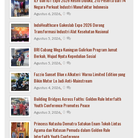
ILF dan IGT Expo 2026 Resmi Dibuka, 210 Peserta dari 14
Negara Perkuat Industri Manufaktur Indonesia
,
0
Agustus 6, 2026
IndoHealthcare Gakeslab Expo 2026 Dorong
Transformasi Industri Alat Kesehatan Nasional
,
0
Agustus 5, 2026
BRI Cabang Mega Kuningan Gulirkan Program Jumat
Berkah, Wujud Nyata Kepedulian Sosial
,
0
Agustus 5, 2026
Fazzio Sunset Blue x Alkateri: Warna Limited Edition yang
Bikin Motor Lo Jadi Anti-Mainstream
,
0
Agustus 4, 2026
Building Bridges Across Faiths: Golden Rule Interfaith
Youth Conference Promotes Peace
,
0
Agustus 3, 2026
Princess Natasha Dematra Satukan Enam Tokoh Lintas
Agama dan Ratusan Pemuda dalam Golden Rule
Interfaith Youth Conference