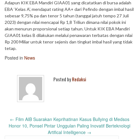
Adapun KIK EBA Mandiri GIAA01 yang dicatatkan di bursa adalah
EBA ‘Kelas A’, mendapat rating AA+ dari Pefindo dengan imbal hasil
sebesar 9,75% pa dan tenor 5 tahun (tanggal jatuh tempo 27 Juli
2023) dengan nilai mencapai Rp 1,8 Triliun dimana nilai pokok ini
akan menurun proporsional setiap tahun. Untuk KIK EBA Mandiri
GIAA01 kelas B dilakukan melalui penawaran terbatas dengan nilai
Rp 200 Miliar untuk tenor sejenis dan tingkat imbal hasil yang tidak
tetap.
Posted in
News
Posted by
Redaksi
Post
←
Film AIB Suarakan Keprihatinan Kasus Bullying di Medsos
navigation
Honor 10, Ponsel Pintar Unggulan Paling Inovatif Berteknologi
Artifical Intelligence
→