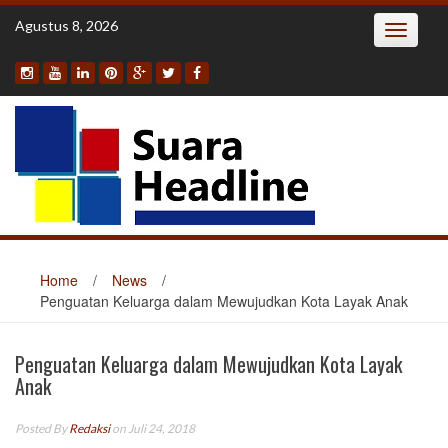
Skip
Agustus 8, 2026
Toggle
to
navigatio
content
Home
/
News
/
Penguatan Keluarga dalam Mewujudkan Kota Layak Anak
Penguatan Keluarga dalam Mewujudkan Kota Layak
Anak
Posted By
Redaksi
on Juli 24, 2018