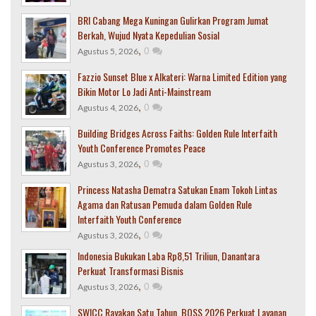
BRI Cabang Mega Kuningan Gulirkan Program Jumat
Berkah, Wujud Nyata Kepedulian Sosial
,
0
Agustus 5, 2026
Fazzio Sunset Blue x Alkateri: Warna Limited Edition yang
Bikin Motor Lo Jadi Anti-Mainstream
,
0
Agustus 4, 2026
Building Bridges Across Faiths: Golden Rule Interfaith
Youth Conference Promotes Peace
,
0
Agustus 3, 2026
Princess Natasha Dematra Satukan Enam Tokoh Lintas
Agama dan Ratusan Pemuda dalam Golden Rule
Interfaith Youth Conference
,
0
Agustus 3, 2026
Indonesia Bukukan Laba Rp8,51 Triliun, Danantara
Perkuat Transformasi Bisnis
,
0
Agustus 3, 2026
SWICC Rayakan Satu Tahun, BOSS 2026 Perkuat Layanan