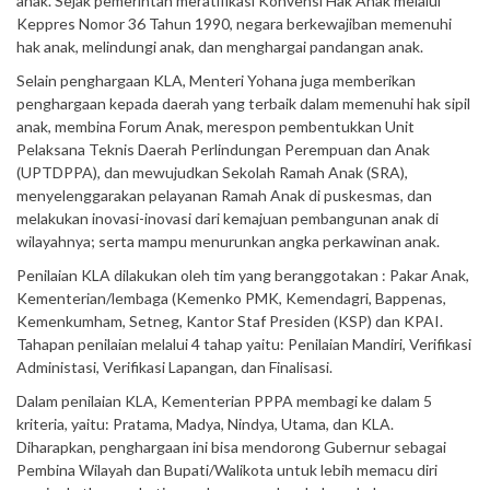
anak. Sejak pemerintah meratifikasi Konvensi Hak Anak melalui
Keppres Nomor 36 Tahun 1990, negara berkewajiban memenuhi
hak anak, melindungi anak, dan menghargai pandangan anak.
Selain penghargaan KLA, Menteri Yohana juga memberikan
penghargaan kepada daerah yang terbaik dalam memenuhi hak sipil
anak, membina Forum Anak, merespon pembentukkan Unit
Pelaksana Teknis Daerah Perlindungan Perempuan dan Anak
(UPTDPPA), dan mewujudkan Sekolah Ramah Anak (SRA),
menyelenggarakan pelayanan Ramah Anak di puskesmas, dan
melakukan inovasi-inovasi dari kemajuan pembangunan anak di
wilayahnya; serta mampu menurunkan angka perkawinan anak.
Penilaian KLA dilakukan oleh tim yang beranggotakan : Pakar Anak,
Kementerian/lembaga (Kemenko PMK, Kemendagri, Bappenas,
Kemenkumham, Setneg, Kantor Staf Presiden (KSP) dan KPAI.
Tahapan penilaian melalui 4 tahap yaitu: Penilaian Mandiri, Verifikasi
Administasi, Verifikasi Lapangan, dan Finalisasi.
Dalam penilaian KLA, Kementerian PPPA membagi ke dalam 5
kriteria, yaitu: Pratama, Madya, Nindya, Utama, dan KLA.
Diharapkan, penghargaan ini bisa mendorong Gubernur sebagai
Pembina Wilayah dan Bupati/Walikota untuk lebih memacu diri