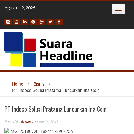
Skip
Agustus 9, 2026
Toggle
to
navigatio
content
Home
/
Bisnis
/
PT Indoco Solusi Pratama Luncurkan Ina Coin
PT Indoco Solusi Pratama Luncurkan Ina Coin
Posted By
Redaksi
on Juli 26, 2018