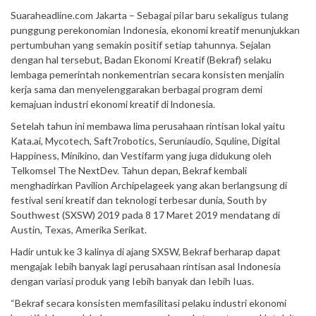
Suaraheadline.com Jakarta – Sebagai piIar baru sekaligus tulang
punggung perekonomian Indonesia, ekonomi kreatif menunjukkan
pertumbuhan yang semakin positif setiap tahunnya. Sejalan
dengan hal tersebut, Badan Ekonomi Kreatif (Bekraf) selaku
lembaga pemerintah nonkementrian secara konsisten menjalin
kerja sama dan menyelenggarakan berbagai program demi
kemajuan industri ekonomi kreatif di lndonesia.
Setelah tahun ini membawa lima perusahaan rintisan lokal yaitu
Kata.ai, Mycotech, Saft7robotics, Seruniaudio, Squline, Digital
Happiness, Minikino, dan Vestifarm yang juga didukung oleh
Telkomsel The NextDev. Tahun depan, Bekraf kembali
menghadirkan Pavilion Archipelageek yang akan berlangsung di
festival seni kreatif dan teknologi terbesar dunia, South by
Southwest (SXSW) 2019 pada 8 17 Maret 2019 mendatang di
Austin, Texas, Amerika Serikat.
Hadir untuk ke 3 kalinya di ajang SXSW, Bekraf berharap dapat
mengajak Iebih banyak lagi perusahaan rintisan asal Indonesia
dengan variasi produk yang Iebih banyak dan Iebih Iuas.
“Bekraf secara konsisten memfasilitasi pelaku industri ekonomi