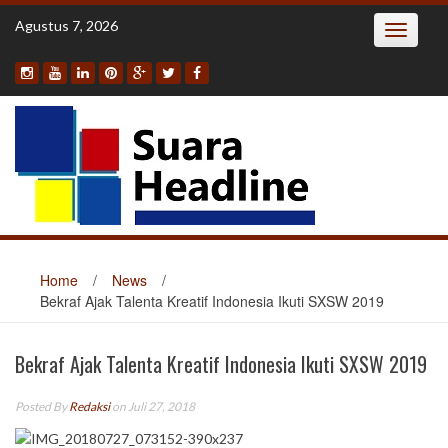
Skip
Agustus 7, 2026
Toggle
to
navigatio
content
Home
/
News
/
Bekraf Ajak Talenta Kreatif Indonesia Ikuti SXSW 2019
Bekraf Ajak Talenta Kreatif Indonesia Ikuti SXSW 2019
Posted By
Redaksi
on Juli 27, 2018