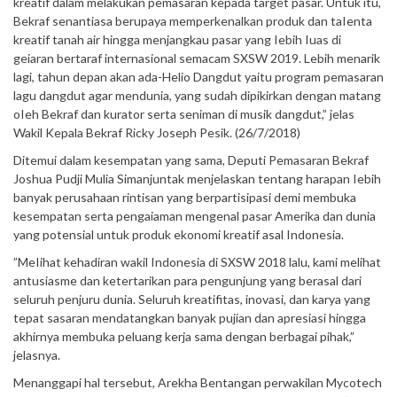
kreatif dalam melakukan pemasaran kepada target pasar. Untuk itu,
Bekraf senantiasa berupaya memperkenalkan produk dan taIenta
kreatif tanah air hingga menjangkau pasar yang Iebih Iuas di
geiaran bertaraf internasional semacam SXSW 2019. Lebih menarik
lagi, tahun depan akan ada-Helio Dangdut yaitu program pemasaran
lagu dangdut agar mendunia, yang sudah dipikirkan dengan matang
oIeh Bekraf dan kurator serta seniman di musik dangdut,” jelas
Wakil Kepala Bekraf Ricky Joseph Pesik. (26/7/2018)
Ditemui dalam kesempatan yang sama, Deputi Pemasaran Bekraf
Joshua Pudji Mulia Simanjuntak menjelaskan tentang harapan Iebih
banyak perusahaan rintisan yang berpartisipasi demi membuka
kesempatan serta pengaiaman mengenal pasar Amerika dan dunia
yang potensial untuk produk ekonomi kreatif asal Indonesia.
”MeIihat kehadiran wakil Indonesia di SXSW 2018 lalu, kami melihat
antusiasme dan ketertarikan para pengunjung yang berasal dari
seluruh penjuru dunia. Seluruh kreatifitas, inovasi, dan karya yang
tepat sasaran mendatangkan banyak pujian dan apresiasi hingga
akhirnya membuka peluang kerja sama dengan berbagai pihak,”
jelasnya.
Menanggapi hal tersebut, Arekha Bentangan perwakilan Mycotech