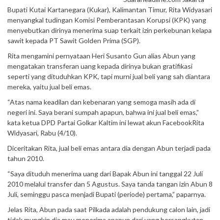
Bupati Kutai Kartanegara (Kukar), Kalimantan Timur, Rita Widyasari
menyangkal tudingan Komisi Pemberantasan Korupsi (KPK) yang
menyebutkan dirinya menerima suap terkait izin perkebunan kelapa
sawit kepada PT Sawit Golden Prima (SGP).
Rita mengamini pernyataan Heri Susanto Gun alias Abun yang
mengatakan transferan uang kepada dirinya bukan gratifikasi
seperti yang dituduhkan KPK, tapi murni jual beli yang sah diantara
mereka, yaitu jual beli emas.
“Atas nama keadilan dan kebenaran yang semoga masih ada di
negeri ini. Saya berani sumpah apapun, bahwa ini jual beli emas,”
kata ketua DPD Partai Golkar Kaltim ini lewat akun FacebookRita
Widyasari, Rabu (4/10).
Diceritakan Rita, jual beli emas antara dia dengan Abun terjadi pada
tahun 2010.
“Saya dituduh menerima uang dari Bapak Abun ini tanggal 22 Juli
2010 melalui transfer dan 5 Agustus. Saya tanda tangan izin Abun 8
Juli, seminggu pasca menjadi Bupati (periode) pertama,” paparnya.
Jelas Rita, Abun pada saat Pilkada adalah pendukung calon lain, jadi
tidak mungkin dia mau menerima apapun dari yang bersangkutan.