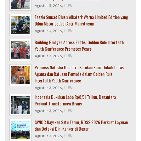
,
0
Agustus 5, 2026
Fazzio Sunset Blue x Alkateri: Warna Limited Edition yang
Bikin Motor Lo Jadi Anti-Mainstream
,
0
Agustus 4, 2026
Building Bridges Across Faiths: Golden Rule Interfaith
Youth Conference Promotes Peace
,
0
Agustus 3, 2026
Princess Natasha Dematra Satukan Enam Tokoh Lintas
Agama dan Ratusan Pemuda dalam Golden Rule
Interfaith Youth Conference
,
0
Agustus 3, 2026
Indonesia Bukukan Laba Rp8,51 Triliun, Danantara
Perkuat Transformasi Bisnis
,
0
Agustus 3, 2026
SWICC Rayakan Satu Tahun, BOSS 2026 Perkuat Layanan
dan Deteksi Dini Kanker di Bogor
,
0
Agustus 3, 2026