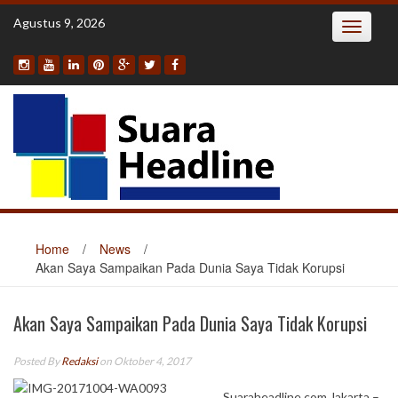
Skip
Agustus 9, 2026
Toggle
to
navigatio
content
Home
/
News
/
Akan Saya Sampaikan Pada Dunia Saya Tidak Korupsi
Akan Saya Sampaikan Pada Dunia Saya Tidak Korupsi
Posted By
Redaksi
on Oktober 4, 2017
Suaraheadline.com Jakarta –