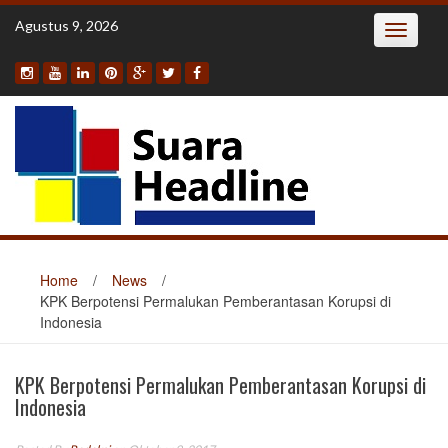
Skip
Agustus 9, 2026
Toggle
to
navigatio
content
Home
/
News
/
KPK Berpotensi Permalukan Pemberantasan Korupsi di
Indonesia
KPK Berpotensi Permalukan Pemberantasan Korupsi di
Indonesia