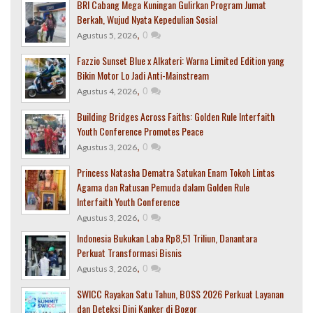
BRI Cabang Mega Kuningan Gulirkan Program Jumat
Berkah, Wujud Nyata Kepedulian Sosial
,
0
Agustus 5, 2026
Fazzio Sunset Blue x Alkateri: Warna Limited Edition yang
Bikin Motor Lo Jadi Anti-Mainstream
,
0
Agustus 4, 2026
Building Bridges Across Faiths: Golden Rule Interfaith
Youth Conference Promotes Peace
,
0
Agustus 3, 2026
Princess Natasha Dematra Satukan Enam Tokoh Lintas
Agama dan Ratusan Pemuda dalam Golden Rule
Interfaith Youth Conference
,
0
Agustus 3, 2026
Indonesia Bukukan Laba Rp8,51 Triliun, Danantara
Perkuat Transformasi Bisnis
,
0
Agustus 3, 2026
SWICC Rayakan Satu Tahun, BOSS 2026 Perkuat Layanan
dan Deteksi Dini Kanker di Bogor