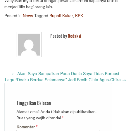
Widyasari ingat betul dengan pesan almarhum bapaknya untuk
menjadi lilin bagi orang lain.
Posted in
News
Tagged
Bupati Kukar
,
KPK
Posted by
Redaksi
Post
←
Akan Saya Sampaikan Pada Dunia Saya Tidak Korupsi
navigation
Lagu “Doaku Berdua Selamanya” Jadi Benih Cinta Agus-Chika
→
Tinggalkan Balasan
Alamat email Anda tidak akan dipublikasikan.
Ruas yang wajib ditandai
*
Komentar
*