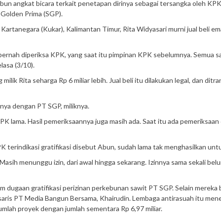
Abun angkat bicara terkait penetapan dirinya sebagai tersangka oleh KP
 Golden Prima (SGP).
rtanegara (Kukar), Kalimantan Timur, Rita Widyasari murni jual beli em
ah pernah diperiksa KPK, yang saat itu pimpinan KPK sebelumnya. Semua sa
lasa (3/10).
ik Rita seharga Rp 6 miliar lebih. Jual beli itu dilakukan legal, dan ditra
nnya dengan PT SGP, miliknya.
KPK lama. Hasil pemeriksaannya juga masih ada. Saat itu ada pemeriksaan 
 terindikasi gratifikasi disebut Abun, sudah lama tak menghasilkan unt
Masih menunggu izin, dari awal hingga sekarang. Izinnya sama sekali bel
 dugaan gratifikasi perizinan perkebunan sawit PT SGP. Selain mereka 
aris PT Media Bangun Bersama, Khairudin. Lembaga antirasuah itu me
jumlah proyek dengan jumlah sementara Rp 6,97 miliar.