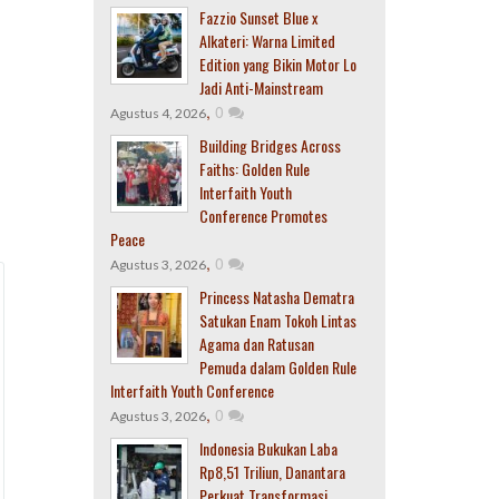
Fazzio Sunset Blue x
Alkateri: Warna Limited
Edition yang Bikin Motor Lo
Jadi Anti-Mainstream
,
0
Agustus 4, 2026
Building Bridges Across
Faiths: Golden Rule
Interfaith Youth
Conference Promotes
Peace
,
0
Agustus 3, 2026
Princess Natasha Dematra
Satukan Enam Tokoh Lintas
Agama dan Ratusan
Pemuda dalam Golden Rule
Interfaith Youth Conference
,
0
Agustus 3, 2026
Indonesia Bukukan Laba
Rp8,51 Triliun, Danantara
Perkuat Transformasi