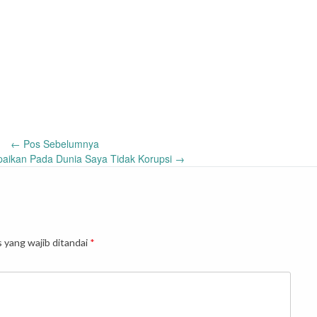
←
Pos Sebelumnya
aikan Pada Dunia Saya Tidak Korupsi
→
 yang wajib ditandai
*