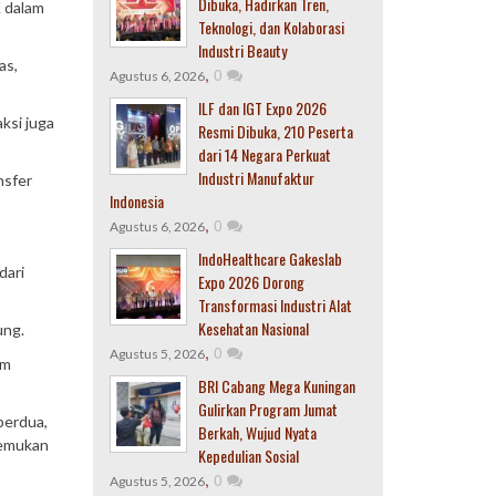
Dibuka, Hadirkan Tren,
K dalam
Teknologi, dan Kolaborasi
Industri Beauty
as,
,
0
Agustus 6, 2026
ILF dan IGT Expo 2026
ksi juga
Resmi Dibuka, 210 Peserta
dari 14 Negara Perkuat
Industri Manufaktur
nsfer
Indonesia
,
0
Agustus 6, 2026
IndoHealthcare Gakeslab
dari
Expo 2026 Dorong
Transformasi Industri Alat
Kesehatan Nasional
ung.
,
0
Agustus 5, 2026
um
BRI Cabang Mega Kuningan
Gulirkan Program Jumat
berdua,
Berkah, Wujud Nyata
nemukan
Kepedulian Sosial
,
0
Agustus 5, 2026