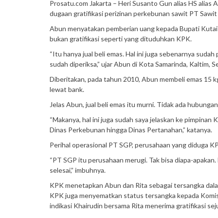
Prosatu.com Jakarta – Heri Susanto Gun alias HS alias 
dugaan gratifikasi perizinan perkebunan sawit PT Sawit
Abun menyatakan pemberian uang kepada Bupati Kutai Ka
bukan gratifikasi seperti yang dituduhkan KPK.
“Itu hanya jual beli emas. Hal ini juga sebenarnya sud
sudah diperiksa,” ujar Abun di Kota Samarinda, Kaltim, Se
Diberitakan, pada tahun 2010, Abun membeli emas 15 kg mil
lewat bank.
Jelas Abun, jual beli emas itu murni. Tidak ada hubunga
“Makanya, hal ini juga sudah saya jelaskan ke pimpinan 
Dinas Perkebunan hingga Dinas Pertanahan,” katanya.
Perihal operasional PT SGP, perusahaan yang diduga KPK
“PT SGP itu perusahaan merugi. Tak bisa diapa-apakan. 
selesai,” imbuhnya.
KPK menetapkan Abun dan Rita sebagai tersangka dalam
KPK juga menyematkan status tersangka kepada Komis
indikasi Khairudin bersama Rita menerima gratifikasi se