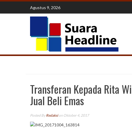
Skip
Agustus 9, 2026
to
content
Transferan Kepada Rita Wi
Jual Beli Emas
Posted By
Redaksi
on Oktober 4, 2017