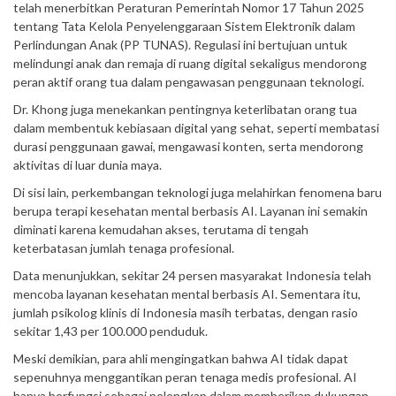
telah menerbitkan Peraturan Pemerintah Nomor 17 Tahun 2025
tentang Tata Kelola Penyelenggaraan Sistem Elektronik dalam
Perlindungan Anak (PP TUNAS). Regulasi ini bertujuan untuk
melindungi anak dan remaja di ruang digital sekaligus mendorong
peran aktif orang tua dalam pengawasan penggunaan teknologi.
Dr. Khong juga menekankan pentingnya keterlibatan orang tua
dalam membentuk kebiasaan digital yang sehat, seperti membatasi
durasi penggunaan gawai, mengawasi konten, serta mendorong
aktivitas di luar dunia maya.
Di sisi lain, perkembangan teknologi juga melahirkan fenomena baru
berupa terapi kesehatan mental berbasis AI. Layanan ini semakin
diminati karena kemudahan akses, terutama di tengah
keterbatasan jumlah tenaga profesional.
Data menunjukkan, sekitar 24 persen masyarakat Indonesia telah
mencoba layanan kesehatan mental berbasis AI. Sementara itu,
jumlah psikolog klinis di Indonesia masih terbatas, dengan rasio
sekitar 1,43 per 100.000 penduduk.
Meski demikian, para ahli mengingatkan bahwa AI tidak dapat
sepenuhnya menggantikan peran tenaga medis profesional. AI
hanya berfungsi sebagai pelengkap dalam memberikan dukungan