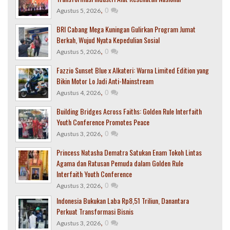
,
0
Agustus 5, 2026
BRI Cabang Mega Kuningan Gulirkan Program Jumat
Berkah, Wujud Nyata Kepedulian Sosial
,
0
Agustus 5, 2026
Fazzio Sunset Blue x Alkateri: Warna Limited Edition yang
Bikin Motor Lo Jadi Anti-Mainstream
,
0
Agustus 4, 2026
Building Bridges Across Faiths: Golden Rule Interfaith
Youth Conference Promotes Peace
,
0
Agustus 3, 2026
Princess Natasha Dematra Satukan Enam Tokoh Lintas
Agama dan Ratusan Pemuda dalam Golden Rule
Interfaith Youth Conference
,
0
Agustus 3, 2026
Indonesia Bukukan Laba Rp8,51 Triliun, Danantara
Perkuat Transformasi Bisnis
,
0
Agustus 3, 2026