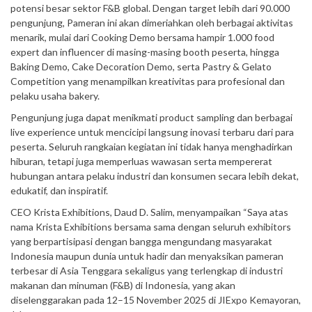
potensi besar sektor F&B global. Dengan target lebih dari 90.000
pengunjung, Pameran ini akan dimeriahkan oleh berbagai aktivitas
menarik, mulai dari Cooking Demo bersama hampir 1.000 food
expert dan influencer di masing-masing booth peserta, hingga
Baking Demo, Cake Decoration Demo, serta Pastry & Gelato
Competition yang menampilkan kreativitas para profesional dan
pelaku usaha bakery.
Pengunjung juga dapat menikmati product sampling dan berbagai
live experience untuk mencicipi langsung inovasi terbaru dari para
peserta. Seluruh rangkaian kegiatan ini tidak hanya menghadirkan
hiburan, tetapi juga memperluas wawasan serta mempererat
hubungan antara pelaku industri dan konsumen secara lebih dekat,
edukatif, dan inspiratif.
CEO Krista Exhibitions, Daud D. Salim, menyampaikan “Saya atas
nama Krista Exhibitions bersama sama dengan seluruh exhibitors
yang berpartisipasi dengan bangga mengundang masyarakat
Indonesia maupun dunia untuk hadir dan menyaksikan pameran
terbesar di Asia Tenggara sekaligus yang terlengkap di industri
makanan dan minuman (F&B) di Indonesia, yang akan
diselenggarakan pada 12–15 November 2025 di JIExpo Kemayoran,