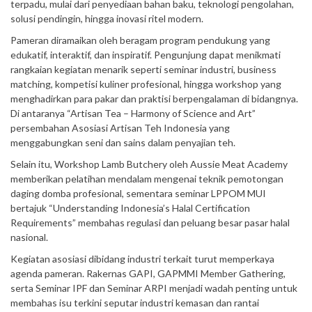
terpadu, mulai dari penyediaan bahan baku, teknologi pengolahan,
solusi pendingin, hingga inovasi ritel modern.
Pameran diramaikan oleh beragam program pendukung yang
edukatif, interaktif, dan inspiratif. Pengunjung dapat menikmati
rangkaian kegiatan menarik seperti seminar industri, business
matching, kompetisi kuliner profesional, hingga workshop yang
menghadirkan para pakar dan praktisi berpengalaman di bidangnya.
Di antaranya “Artisan Tea – Harmony of Science and Art”
persembahan Asosiasi Artisan Teh Indonesia yang
menggabungkan seni dan sains dalam penyajian teh.
Selain itu, Workshop Lamb Butchery oleh Aussie Meat Academy
memberikan pelatihan mendalam mengenai teknik pemotongan
daging domba profesional, sementara seminar LPPOM MUI
bertajuk “Understanding Indonesia’s Halal Certification
Requirements” membahas regulasi dan peluang besar pasar halal
nasional.
Kegiatan asosiasi dibidang industri terkait turut memperkaya
agenda pameran. Rakernas GAPI, GAPMMI Member Gathering,
serta Seminar IPF dan Seminar ARPI menjadi wadah penting untuk
membahas isu terkini seputar industri kemasan dan rantai