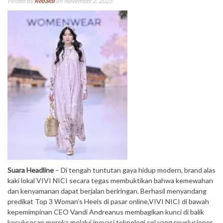
Posted By
Redaksi
on November 2, 2025
Suara Headline
– Di tengah tuntutan gaya hidup modern, brand alas
kaki lokal VIVI NICI secara tegas membuktikan bahwa kemewahan
dan kenyamanan dapat berjalan beriringan. Berhasil menyandang
predikat Top 3 Woman’s Heels di pasar online,VIVI NICI di bawah
kepemimpinan CEO Vandi Andreanus membagikan kunci di balik
kesuksesan mereka melalui inovasi teknologi sol yang revolusioner