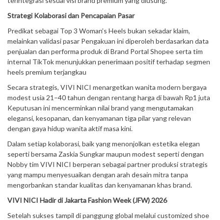
terintegrasi sesuai visi brand premium yang diusung.
Strategi Kolaborasi dan Pencapaian Pasar
Predikat sebagai Top 3 Woman’s Heels bukan sekadar klaim,
melainkan validasi pasar Pengakuan ini diperoleh berdasarkan data
penjualan dan performa produk di Brand Portal Shopee serta tim
internal TikTok menunjukkan penerimaan positif terhadap segmen
heels premium terjangkau
Secara strategis, VIVI NICI menargetkan wanita modern bergaya
modest usia 21–40 tahun dengan rentang harga di bawah Rp1 juta
Keputusan ini mencerminkan nilai brand yang mengutamakan
elegansi, kesopanan, dan kenyamanan tiga pilar yang relevan
dengan gaya hidup wanita aktif masa kini.
Dalam setiap kolaborasi, baik yang menonjolkan estetika elegan
seperti bersama Zaskia Sungkar maupun modest seperti dengan
Nobby tim VIVI NICI berperan sebagai partner produksi strategis
yang mampu menyesuaikan dengan arah desain mitra tanpa
mengorbankan standar kualitas dan kenyamanan khas brand.
VIVI NICI Hadir di Jakarta Fashion Week (JFW) 2026
Setelah sukses tampil di panggung global melalui customized shoe