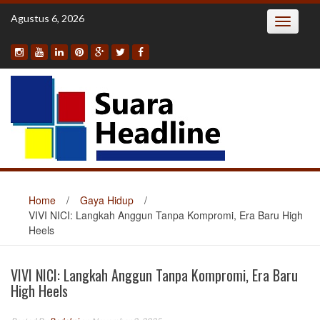
Skip
Agustus 6, 2026
Toggle
to
navigatio
content
Home
/
Gaya Hidup
/
VIVI NICI: Langkah Anggun Tanpa Kompromi, Era Baru High
Heels
VIVI NICI: Langkah Anggun Tanpa Kompromi, Era Baru
High Heels