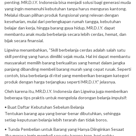
penting. MR.D.I.Y. Indonesia bisa menjadi solusi bagi generasi muda
yang ingin memenuhi kebutuhan tanpa harus menguras kantong.
Melalui ribuan pilihan produk fungsional yang relevan dengan
keseharian, mulai dari perlengkapan rumah tangga, kebutuhan
belajar dan kerja, hingga barang gaya hidup, MR.D.I.Y. dapat
membantu anak muda berbelanja secara lebih cerdas, hemat, dan
bijak secara finansial.
Ligwina menambahkan, “Skill berbelanja cerdas adalah salah satu
skill penting yang harus dimiliki sejak muda. Hal ini dapat membantu
masyarakat memilih barang berkualitas yang hemat dalam jangka
panjang dibanding membeli barang murah yang cepat rusak. Seperti
contoh, bisa berbelanja di ritel yang memberikan beragam kategori
produk dengan harga terjangkau seperti MR.D.I.Y.” jelasnya.
Oleh karena itu, MR.D.I.Y. Indonesia dan Ligwina juga memberikan
beberapa tips praktis untuk mengelola dorongan belanja impulsif:
• Buat Daftar Kebutuhan Sebelum Belanja
Tentukan barang apa yang benar-benar dibutuhkan, sehingga
setiap keputusan belanja lebih terarah dan tidak boros.
• Tunda Pembelian untuk Barang yang Hanya Diinginkan Sesaat
Jika merasa ingin membeli sesuatu karena tren, beri waktu