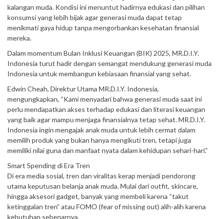
kalangan muda. Kondisi ini menuntut hadirnya edukasi dan pilihan
konsumsi yang lebih bijak agar generasi muda dapat tetap
menikmati gaya hidup tanpa mengorbankan kesehatan finansial
mereka.
Dalam momentum Bulan Inklusi Keuangan (BIK) 2025, MR.D.I.Y.
Indonesia turut hadir dengan semangat mendukung generasi muda
Indonesia untuk membangun kebiasaan finansial yang sehat.
Edwin Cheah, Direktur Utama MR.D.I.Y. Indonesia,
mengungkapkan, “Kami menyadari bahwa generasi muda saat ini
perlu mendapatkan akses terhadap edukasi dan literasi keuangan
yang baik agar mampu menjaga finansialnya tetap sehat. MR.D.I.Y.
Indonesia ingin mengajak anak muda untuk lebih cermat dalam
memilih produk yang bukan hanya mengikuti tren, tetapi juga
memiliki nilai guna dan manfaat nyata dalam kehidupan sehari-hari.”
Smart Spending di Era Tren
Di era media sosial, tren dan viralitas kerap menjadi pendorong
utama keputusan belanja anak muda. Mulai dari outfit, skincare,
hingga aksesori gadget, banyak yang membeli karena “takut
ketinggalan tren” atau FOMO (fear of missing out) alih-alih karena
kebutuhan sebenarnya.