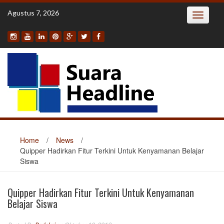
Skip
Agustus 7, 2026
Toggle
to
navigatio
content
Home
/
News
/
Quipper Hadirkan Fitur Terkini Untuk Kenyamanan Belajar
Siswa
Quipper Hadirkan Fitur Terkini Untuk Kenyamanan
Belajar Siswa