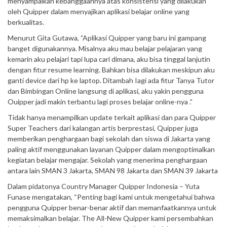
menyampaikan kebanggaannya atas konsistensi yang dilakukan
oleh Quipper dalam menyajikan aplikasi belajar online yang
berkualitas.
Menurut Gita Gutawa, ”Aplikasi Quipper yang baru ini gampang
banget digunakannya. Misalnya aku mau belajar pelajaran yang
kemarin aku pelajari tapi lupa cari dimana, aku bisa tinggal lanjutin
dengan fitur resume learning. Bahkan bisa dilakukan meskipun aku
ganti device dari hp ke laptop. Ditambah Iagi ada fitur Tanya Tutor
dan Bimbingan Online langsung di aplikasi, aku yakin pengguna
Ouipper jadi makin terbantu lagi proses belajar online-nya .”
Tidak hanya menampilkan update terkait aplikasi dan para Quipper
Super Teachers dari kalangan artis berprestasi, Quipper juga
memberikan penghargaan bagi sekolah dan siswa di Jakarta yang
paling aktif menggunakan layanan Quipper dalam mengoptimalkan
kegiatan belajar mengajar. Sekolah yang menerima penghargaan
antara lain SMAN 3 Jakarta, SMAN 98 Jakarta dan SMAN 39 Jakarta
Dalam pidatonya Country Manager Quipper Indonesia – Yuta
Funase mengatakan, “Penting bagi kami untuk mengetahui bahwa
pengguna Quipper benar-benar aktif dan memanfaatkannya untuk
memaksimalkan belajar. The All-New Quipper kami persembahkan