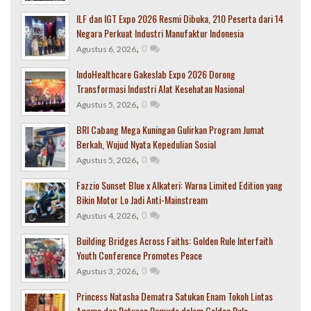
ILF dan IGT Expo 2026 Resmi Dibuka, 210 Peserta dari 14
Negara Perkuat Industri Manufaktur Indonesia
,
0
Agustus 6, 2026
IndoHealthcare Gakeslab Expo 2026 Dorong
Transformasi Industri Alat Kesehatan Nasional
,
0
Agustus 5, 2026
BRI Cabang Mega Kuningan Gulirkan Program Jumat
Berkah, Wujud Nyata Kepedulian Sosial
,
0
Agustus 5, 2026
Fazzio Sunset Blue x Alkateri: Warna Limited Edition yang
Bikin Motor Lo Jadi Anti-Mainstream
,
0
Agustus 4, 2026
Building Bridges Across Faiths: Golden Rule Interfaith
Youth Conference Promotes Peace
,
0
Agustus 3, 2026
Princess Natasha Dematra Satukan Enam Tokoh Lintas
Agama dan Ratusan Pemuda dalam Golden Rule