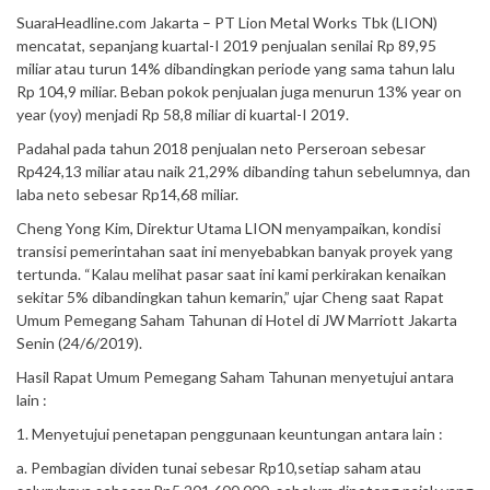
SuaraHeadline.com Jakarta – PT Lion Metal Works Tbk (LION)
mencatat, sepanjang kuartal-I 2019 penjualan senilai Rp 89,95
miliar atau turun 14% dibandingkan periode yang sama tahun lalu
Rp 104,9 miliar. Beban pokok penjualan juga menurun 13% year on
year (yoy) menjadi Rp 58,8 miliar di kuartal-I 2019.
Padahal pada tahun 2018 penjualan neto Perseroan sebesar
Rp424,13 miliar atau naik 21,29% dibanding tahun sebelumnya, dan
laba neto sebesar Rp14,68 miliar.
Cheng Yong Kim, Direktur Utama LION menyampaikan, kondisi
transisi pemerintahan saat ini menyebabkan banyak proyek yang
tertunda. “Kalau melihat pasar saat ini kami perkirakan kenaikan
sekitar 5% dibandingkan tahun kemarin,” ujar Cheng saat Rapat
Umum Pemegang Saham Tahunan di Hotel di JW Marriott Jakarta
Senin (24/6/2019).
Hasil Rapat Umum Pemegang Saham Tahunan menyetujui antara
lain :
1. Menyetujui penetapan penggunaan keuntungan antara lain :
a. Pembagian dividen tunai sebesar Rp10,setiap saham atau