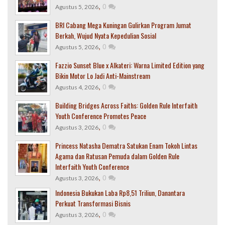
,
0
Agustus 5, 2026
BRI Cabang Mega Kuningan Gulirkan Program Jumat
Berkah, Wujud Nyata Kepedulian Sosial
,
0
Agustus 5, 2026
Fazzio Sunset Blue x Alkateri: Warna Limited Edition yang
Bikin Motor Lo Jadi Anti-Mainstream
,
0
Agustus 4, 2026
Building Bridges Across Faiths: Golden Rule Interfaith
Youth Conference Promotes Peace
,
0
Agustus 3, 2026
Princess Natasha Dematra Satukan Enam Tokoh Lintas
Agama dan Ratusan Pemuda dalam Golden Rule
Interfaith Youth Conference
,
0
Agustus 3, 2026
Indonesia Bukukan Laba Rp8,51 Triliun, Danantara
Perkuat Transformasi Bisnis
,
0
Agustus 3, 2026