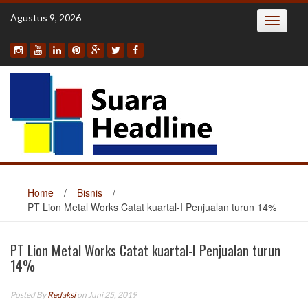
Skip
Agustus 9, 2026
Toggle
to
navigatio
content
Home
/
Bisnis
/
PT Lion Metal Works Catat kuartal-I Penjualan turun 14%
PT Lion Metal Works Catat kuartal-I Penjualan turun
14%
Posted By
Redaksi
on Juni 25, 2019