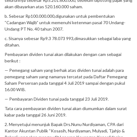
seluruhnya sebesar Rp5.201.600.000, sebelum dipotong pajak yang
akan dibayarkan atas 520.160.000 saham.
b. Sebesar Rp100.000.000,digunakan untuk pembentukan
“Cadangan Wajib” untuk memenuhi ketenman pasal 70 Undang-
Undang PT No. 40 tahun 2007.
c. Sisanya sebesar Rp9.3 78.073 993,dimasukkan sebagai laba yang
ditahan.
Pembayaran dividen tunai akan dilakukan dengan cam sebagai
berikut :
— Pemegang saham yang berhak atas dividen tunai adalah para
pemegang saham yang namanya tercatat pada Daftar Pemegang
Saham Perseroan pada tanggal 4 Juli 2019 sampai dengan pukul
16.00 WIB.
— Pembayaran Dividen tunai pada tanggal 23 Juli 2019.
Tata cara pembayaran dividen tunai akan diumumkan dalam surat
kabar pada tanggal 26 Juni 2019.
2. Menyetujui menunjuk Bapak Drs.Nunu Nurdiyaman, CPA dari
Kantor Akuntan Publik “Kosasih, Nurdiyaman, Mulyadi, Tjahjo &