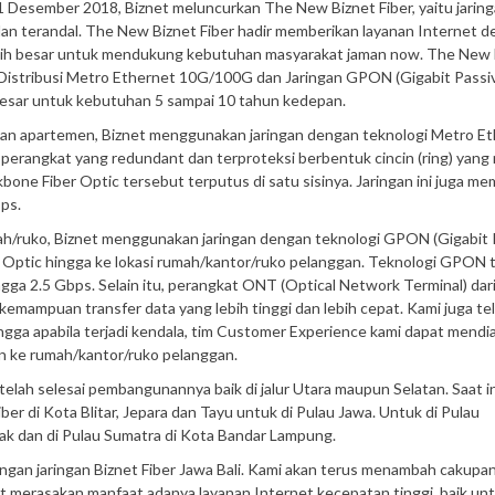
 Desember 2018, Biznet meluncurkan The New Biznet Fiber, yaitu jaring
an terandal. The New Biznet Fiber hadir memberikan layanan Internet 
lebih besar untuk mendukung kebutuhan masyarakat jaman now. The New 
gan Distribusi Metro Ethernet 10G/100G dan Jaringan GPON (Gigabit Passi
besar untuk kebutuhan 5 sampai 10 tahun kedepan.
dan apartemen, Biznet menggunakan jaringan dengan teknologi Metro E
perangkat yang redundant dan terproteksi berbentuk cincin (ring) yan
one Fiber Optic tersebut terputus di satu sisinya. Jaringan ini juga memi
ps.
mah/ruko, Biznet menggunakan jaringan dengan teknologi GPON (Gigabit 
r Optic hingga ke lokasi rumah/kantor/ruko pelanggan. Teknologi GPON 
ga 2.5 Gbps. Selain itu, perangkat ONT (Optical Network Terminal) dari
kemampuan transfer data yang lebih tinggi dan lebih cepat. Kami juga te
gga apabila terjadi kendala, tim Customer Experience kami dapat mend
n ke rumah/kantor/ruko pelanggan.
a telah selesai pembangunannya baik di jalur Utara maupun Selatan. Saat i
 di Kota Blitar, Jepara dan Tayu untuk di Pulau Jawa. Untuk di Pulau
k dan di Pulau Sumatra di Kota Bandar Lampung.
ngan jaringan Biznet Fiber Jawa Bali. Kami akan terus menambah cakupan
at merasakan manfaat adanya layanan Internet kecepatan tinggi, baik un