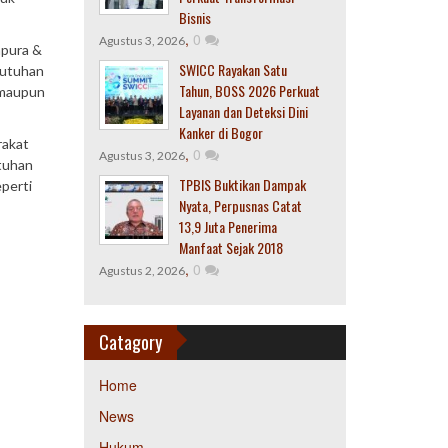
Bisnis
,
0
Agustus 3, 2026
apura &
SWICC Rayakan Satu
butuhan
Tahun, BOSS 2026 Perkuat
 maupun
Layanan dan Deteksi Dini
Kanker di Bogor
rakat
,
0
Agustus 3, 2026
utuhan
TPBIS Buktikan Dampak
eperti
Nyata, Perpusnas Catat
13,9 Juta Penerima
Manfaat Sejak 2018
,
0
Agustus 2, 2026
Catagory
Home
News
Hukum