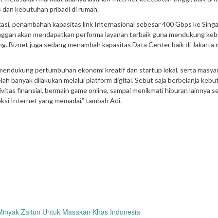
s dan kebutuhan pribadi di rumah.
kasi, penambahan kapasitas link Internasional sebesar 400 Gbps ke Sing
langgan akan mendapatkan performa layanan terbaik guna mendukung ke
ng. Biznet juga sedang menambah kapasitas Data Center baik di Jakarta
mendukung pertumbuhan ekonomi kreatif dan startup lokal, serta masya
elah banyak dilakukan melalui platform digital. Sebut saja berbelanja keb
vitas finansial, bermain game online, sampai menikmati hiburan lainnya s
eksi Internet yang memadai,” tambah Adi.
 Minyak Zaitun Untuk Masakan Khas Indonesia