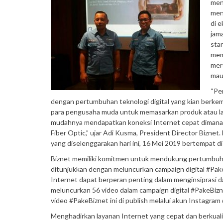
men
men
di 
jam
star
mem
mer
mau
“Pe
dengan pertumbuhan teknologi digital yang kian berkem
para pengusaha muda untuk memasarkan produk atau lay
mudahnya mendapatkan koneksi Internet cepat dimana-m
Fiber Optic,” ujar Adi Kusma, President Director Biznet.
yang diselenggarakan hari ini, 16 Mei 2019 bertempat d
Biznet memiliki komitmen untuk mendukung pertumbuhan e
ditunjukkan dengan meluncurkan campaign digital #Pak
Internet dapat berperan penting dalam menginsiprasi d
meluncurkan 56 video dalam campaign digital #PakeBiznet
video #PakeBiznet ini di publish melalui akun Instagr
Menghadirkan layanan Internet yang cepat dan berkuali