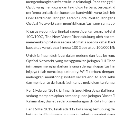
mengembangkan infrastruktur teknologi. Pada tanggal 1
Optic yang menggunakan teknologi terbaru, tercepat, d
performa terbaik dan kapasitas bandwidth yang jauh 
Fiber terdiri dari Jaringan Terabit Core Router, Jarin
Optical Network) yang memiliki kapasitas yang sangat 
Khusus gedung bertingkat seperti perkantoran, hotel 
10G/100G, The New Biznet Fiber didukung oleh sistem 
memberikan proteksi secara otomatis apabila kabel Backb
kapasitas yang besar hingga 100 Gbps atau 100,000 Mb
Untuk jaringan distribusi dalam gedung dan juga ke ru
Optical Network), yang menggunakan jaringan Full Fibe
ini mampu menghantarkan layanan dengan kapasitas hing
ini juga telah mencakup teknologi Wi-Fi terbaru dengan 
melengkapi monitoring system secara end-to-end, sehin
dan membantu dari jarak jauh tanpa melalukan kunjunga
Per 1 Februari 2019, jaringan Biznet Fiber Jawa Bali jug
sedang mempersiapkan pembangunan jaringan Biznet Fiber
Kalimantan, Biznet sedang membangun di Kota Pontiana
Per 16 Mei 2019, telah ada 112 kota yang terhubung de
kota-kota di Indonesia, supaya kota-kota tersebut dap