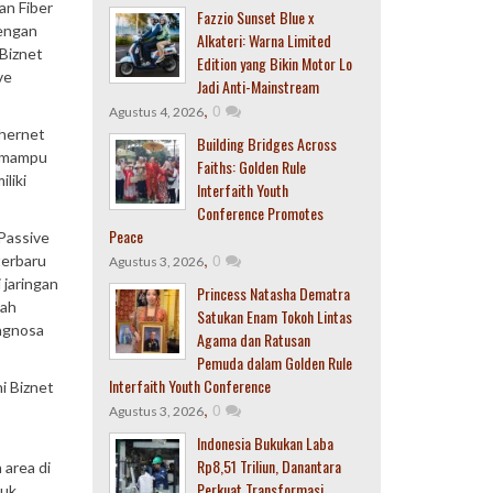
an Fiber
Fazzio Sunset Blue x
dengan
Alkateri: Warna Limited
Biznet
Edition yang Bikin Motor Lo
ve
Jadi Anti-Mainstream
,
0
Agustus 4, 2026
thernet
Building Bridges Across
g mampu
Faiths: Golden Rule
liki
Interfaith Youth
Conference Promotes
Peace
Passive
,
0
terbaru
Agustus 3, 2026
 jaringan
Princess Natasha Dematra
lah
Satukan Enam Tokoh Lintas
iagnosa
Agama dan Ratusan
Pemuda dalam Golden Rule
Interfaith Youth Conference
ni Biznet
,
0
Agustus 3, 2026
Indonesia Bukukan Laba
Rp8,51 Triliun, Danantara
 area di
Perkuat Transformasi
tuk