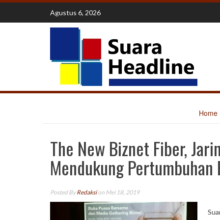
Skip
Agustus 6, 2026
to
content
Home
The New Biznet Fiber, Jari
Mendukung Pertumbuhan Ek
Posted By
Redaksi
on Mei 18, 2019
Sua