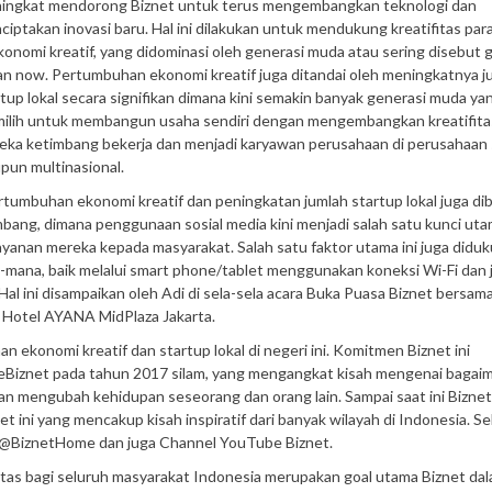
ingkat mendorong Biznet untuk terus mengembangkan teknologi dan
ciptakan inovasi baru. Hal ini dilakukan untuk mendukung kreatifitas par
ekonomi kreatif, yang didominasi oleh generasi muda atau sering disebut 
an now. Pertumbuhan ekonomi kreatif juga ditandai oleh meningkatnya j
tup lokal secara signifikan dimana kini semakin banyak generasi muda yan
ilih untuk membangun usaha sendiri dengan mengembangkan kreatifita
eka ketimbang bekerja dan menjadi karyawan perusahaan di perusahaan
pun multinasional.
rtumbuhan ekonomi kreatif dan peningkatan jumlah startup lokal juga di
bang, dimana penggunaan sosial media kini menjadi salah satu kunci uta
anan mereka kepada masyarakat. Salah satu faktor utama ini juga diduk
ana, baik melalui smart phone/tablet menggunakan koneksi Wi-Fi dan 
 Hal ini disampaikan oleh Adi di sela-sela acara Buka Puasa Biznet bersam
i Hotel AYANA MidPlaza Jakarta.
konomi kreatif dan startup lokal di negeri ini. Komitmen Biznet ini
eBiznet pada tahun 2017 silam, yang mengangkat kisah mengenai bagai
an mengubah kehidupan seseorang dan orang lain. Sampai saat ini Biznet
 ini yang mencakup kisah inspiratif dari banyak wilayah di Indonesia. Se
am @BiznetHome dan juga Channel YouTube Biznet.
tas bagi seluruh masyarakat Indonesia merupakan goal utama Biznet da