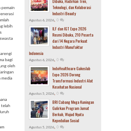
Dibuka, Hadirkan Tren,
Teknologi, dan Kolaborasi
a pemain
Industri Beauty
generasi
,
0
umlah
Agustus 6, 2026
g lebih
ILF dan IGT Expo 2026
s
Resmi Dibuka, 210 Peserta
 swasta
dari 14 Negara Perkuat
Industri Manufaktur
Indonesia
barengi
,
0
ma bagi
Agustus 6, 2026
ung oleh
IndoHealthcare Gakeslab
jaringan
Expo 2026 Dorong
a media
Transformasi Industri Alat
Kesehatan Nasional
,
0
Agustus 5, 2026
mana
BRI Cabang Mega Kuningan
 telah
Gulirkan Program Jumat
luruh
Berkah, Wujud Nyata
Kepedulian Sosial
,
0
lam
Agustus 5, 2026