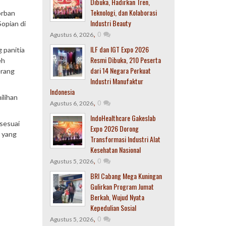
Dibuka, Hadirkan Tren,
Teknologi, dan Kolaborasi
orban
Industri Beauty
Sopian di
,
0
Agustus 6, 2026
ILF dan IGT Expo 2026
g panitia
Resmi Dibuka, 210 Peserta
eh
dari 14 Negara Perkuat
erang
Industri Manufaktur
Indonesia
ilihan
,
0
Agustus 6, 2026
IndoHealthcare Gakeslab
sesuai
Expo 2026 Dorong
, yang
Transformasi Industri Alat
Kesehatan Nasional
,
0
Agustus 5, 2026
BRI Cabang Mega Kuningan
Gulirkan Program Jumat
Berkah, Wujud Nyata
Kepedulian Sosial
,
0
Agustus 5, 2026