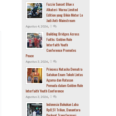
Fazzio Sunset Blue x
Alkateri: Warna Limited
Edition yang Bikin Motor Lo
Jadi Anti-Mainstream
,
0
Agustus 4, 2026
Building Bridges Across
Faiths: Golden Rule
Interfaith Youth
Conference Promotes
Peace
,
0
Agustus 3, 2026
Princess Natasha Dematra
Satukan Enam Tokoh Lintas
Agama dan Ratusan
Pemuda dalam Golden Rule
Interfaith Youth Conference
,
0
Agustus 3, 2026
Indonesia Bukukan Laba
Rp8,51 Triliun, Danantara
Perkuat Transformasi