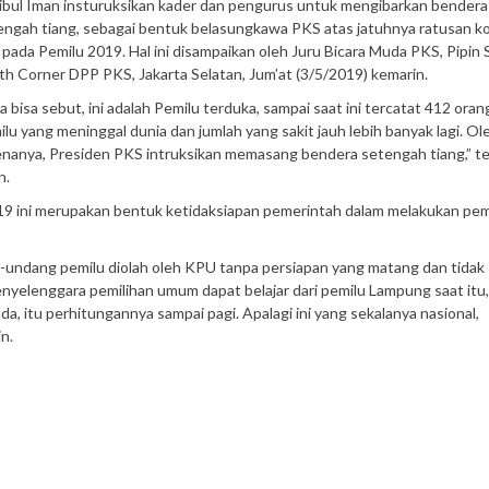
ibul Iman insturuksikan kader dan pengurus untuk mengibarkan bendera
engah tiang, sebagai bentuk belasungkawa PKS atas jatuhnya ratusan k
 pada Pemilu 2019. Hal ini disampaikan oleh Juru Bicara Muda PKS, Pipin 
th Corner DPP PKS, Jakarta Selatan, Jum’at (3/5/2019) kemarin.
a bisa sebut, ini adalah Pemilu terduka, sampai saat ini tercatat 412 oran
lu yang meninggal dunia dan jumlah yang sakit jauh lebih banyak lagi. Ol
enanya, Presiden PKS intruksikan memasang bendera setengah tiang,” t
n.
19 ini merupakan bentuk ketidaksiapan pemerintah dalam melakukan pem
undang pemilu diolah oleh KPU tanpa persiapan yang matang dan tidak 
nyelenggara pemilihan umum dapat belajar dari pemilu Lampung saat itu
, itu perhitungannya sampai pagi. Apalagi ini yang sekalanya nasional,
in.