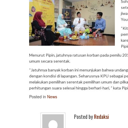
Soh
set
jiwa
You
“Kit
pemi
kar
Pipi
Menurut Pipin, jatuhnya ratusan korban pada pemilu 20
umum secara serentak.
“Jatuhnya banyak korban ini menunjukan bahwa undang-
dengan kondisi di lapangan. Seharusnya KPU sebagai pe
melakukan pemilihan serentak pemilihan umum dan pilkada
perhitungan suara selesai hingga berhari-hari, ” kata Pip
Posted in
News
Posted by
Redaksi