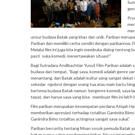
Sut
gen
Prod
mer
mer
unsur budaya Batak yang khas dan unik. Pariban merup
Pariban dan memiliki cerita sendiri dengan paribannya. 
Melalui film ini juga kita ingin membuka dialog tents
pasti suka komedi, menertawakan situasi!”
Bagi Sutradara Andibachtiar Yusuf, Film Pariban adalah 
budaya dan tempat. ”Bagi saya, komedi adalah genre ya
menantang, dan Batak adalah kultur yang sangat dekat de
sekedar ngobrol dengan orang tua atau main kartu hin
bertema budaya Batak namun bergenre komedi, saya lang
tepat, dan hanya saya yang bisa membuat film ini leb’
Film pariban merupakan kesempatan perdana Atiqah Has
memberikan apresiasi terhadap totalitas Ganindra Bim
Ganindra Bimo totalitas actingnya sangat saya sukai.”
Pariban bercerita tentang Moan sosok pemuda Batak yang
belum punva calon pendamping hidup Situasi ini membu