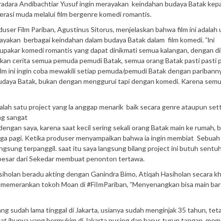
radara Andibachtiar Yusuf ingin merayakan keindahan budaya Batak kep
erasi muda melalui film bergenre komedi romantis.
user Film Pariban, Agustinus Sitorus, menjelaskan bahwa film ini adalah
ayakan berbagai keindahan dalam budaya Batak dalam film komedi. ”lni
upakar komedi romantis yang dapat dinikmati semua kalangan, dengan di
akan cerita semua pemuda pemudi Batak, semua orang Batak pasti pasti 
Film ini ingin coba mewakili setiap pemuda/pemudi Batak dengan paribann
ng budaya Batak, bukan dengan menggurui tapi dengan komedi. Karena sem
salah satu project yang la anggap menarik baik secara genre ataupun set
ng sangat
ngan saya, karena saat kecil sering sekali orang Batak main ke rumah, b
gga pagi. Ketika produser menyampaikan bahwa ia ingin membiat Sebuah 
sung terpanggil. saat itu saya langsung bilang project ini butuh sent
h besar dari Sekedar membuat penonton tertawa.
iholan beradu akting dengan Ganindra Bimo, Atiqah Hasiholan secara k
o memerankan tokoh Moan di #FiImPariban, ”Menyenangkan bisa main ba
 sudah lama tinggal di Jakarta, usianya sudah menginjak 35 tahun, tet
at ibunya yang bermukim di Jakarta pusing dan harus turun tangan, me