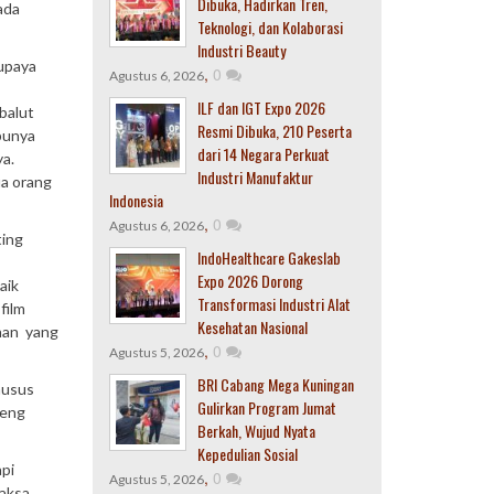
Dibuka, Hadirkan Tren,
ada
Teknologi, dan Kolaborasi
Industri Beauty
 upaya
,
0
Agustus 6, 2026
ILF dan IGT Expo 2026
balut
Resmi Dibuka, 210 Peserta
punya
dari 14 Negara Perkuat
ya.
Industri Manufaktur
ua orang
Indonesia
,
0
Agustus 6, 2026
ting
IndoHealthcare Gakeslab
Expo 2026 Dorong
aik
Transformasi Industri Alat
film
Kesehatan Nasional
uhan yang
,
0
Agustus 5, 2026
BRI Cabang Mega Kuningan
husus
Gulirkan Program Jumat
reng
Berkah, Wujud Nyata
Kepedulian Sosial
api
,
0
Agustus 5, 2026
maksa