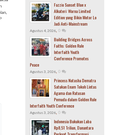
Fazzio Sunset Blue x
n
Alkateri: Warna Limited
lan,
Edition yang Bikin Motor Lo
P
Jadi Anti-Mainstream
,
0
Agustus 4, 2026
Building Bridges Across
Faiths: Golden Rule
Interfaith Youth
Conference Promotes
Peace
,
0
Agustus 3, 2026
Princess Natasha Dematra
Satukan Enam Tokoh Lintas
Agama dan Ratusan
Pemuda dalam Golden Rule
Interfaith Youth Conference
,
0
Agustus 3, 2026
Indonesia Bukukan Laba
Rp8,51 Triliun, Danantara
Perkuat Transformasi