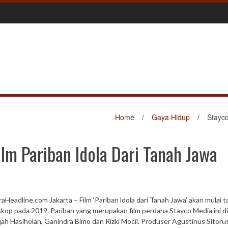
Home
/
Gaya Hidup
/
Stayco
lm Pariban Idola Dari Tanah Jawa
aHeadline.com Jakarta – Film ‘Pariban ldola dari Tanah Jawa’ akan mulai t
skop pada 2019. Pariban yang merupakan film perdana Stayco Media ini di
qah Hasiholan, Ganindra Bimo dan Rizki Mocil. Produser Agustinus Sitoru