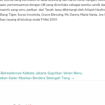
aan, pertemuannya dengan Ulli yang diceritaka sebagai wanita cantik da
antis yang seru. pariban dari Tanah Jawa dibintangi oleh Atiqoh Hasiho
 Bang Tiger, Surya Insomnia, Grace Blessing, Mc Danny, Maria Vania, Joe 
iban tayang di bioskop mulai 9 Mei 2019.
elresidences Kalibata Jakarta Suguhkan Varian Menu
ksikan Kader Kibarkan Bendera Setengah Tiang
→