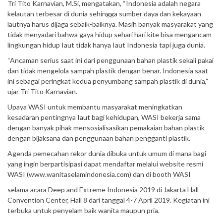
Tri Tito Karnavian, M.Si, mengatakan, “Indonesia adalah negara
kelautan terbesar di dunia sehingga sumber daya dan kekayaan
lautnya harus dijaga sebaik-baiknya. Masih banyak masyarakat yang
tidak menyadari bahwa gaya hidup sehari hari kite bisa mengancam
lingkungan hidup Iaut tidak hanya Iaut Indonesia tapi juga dunia.
“Ancaman serius saat ini dari penggunaan bahan plastik sekali pakai
dan tidak mengelola sampah plastik dengan benar. Indonesia saat
ini sebagai peringkat kedua penyumbang sampah plastik di dunia,”
ujar Tri Tito Karnavian.
Upaya WASI untuk membantu masyarakat meningkatkan
kesadaran pentingnya Iaut bagi kehidupan, WASI bekerja sama
dengan banyak pihak mensosialisasikan pemakaian bahan plastik
dengan bijaksana dan penggunaan bahan pengganti plastik.”
Agenda pemecahan rekor dunia dibuka untuk umum di mana bagi
yang ingin berpartisipasi dapat mendaftar melalui website resmi
WASI (www.wanitaselamindonesia.com) dan di booth WASI
selama acara Deep and Extreme Indonesia 2019 di Jakarta Hall
Convention Center, Hall 8 dari tanggal 4-7 April 2019. Kegiatan ini
terbuka untuk penyelam baik wanita maupun pria.