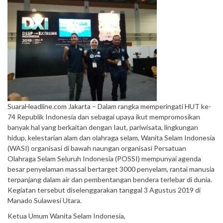
SuaraHeadline.com Jakarta – Dalam rangka memperingati HUT ke-
74 Republik Indonesia dan sebagai upaya ikut mempromosikan
banyak hal yang berkaitan dengan Iaut, pariwisata, lingkungan
hidup, kelestarian alam dan olahraga selam, Wanita Selam Indonesia
(WASI) organisasi di bawah naungan organisasi Persatuan
Olahraga Selam Seluruh Indonesia (POSSI) mempunyai agenda
besar penyelaman massal bertarget 3000 penyelam, rantai manusia
terpanjang dalam air dan pembentangan bendera terlebar di dunia.
Kegiatan tersebut diselenggarakan tanggal 3 Agustus 2019 di
Manado Sulawesi Utara.
Ketua Umum Wanita Selam Indonesia,