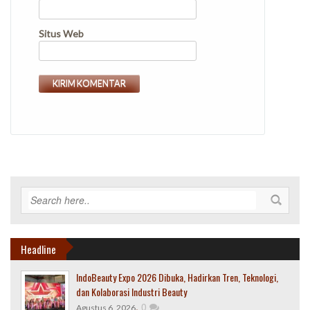
Situs Web
Headline
IndoBeauty Expo 2026 Dibuka, Hadirkan Tren, Teknologi,
dan Kolaborasi Industri Beauty
,
0
Agustus 6, 2026