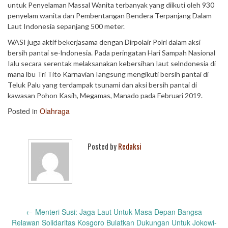
untuk Penyelaman Massal Wanita terbanyak yang diikuti oleh 930
penyelam wanita dan Pembentangan Bendera Terpanjang Dalam
Laut Indonesia sepanjang 500 meter.
WASI juga aktif bekerjasama dengan Dirpolair Polri dalam aksi
bersih pantai se-lndonesia. Pada peringatan Hari Sampah Nasional
Ialu secara serentak melaksanakan kebersihan Iaut selndonesia di
mana lbu Tri Tito Karnavian Iangsung mengikuti bersih pantai di
Teluk Palu yang terdampak tsunami dan aksi bersih pantai di
kawasan Pohon Kasih, Megamas, Manado pada Februari 2019.
Posted in
Olahraga
Posted by
Redaksi
Post
←
Menteri Susi: Jaga Laut Untuk Masa Depan Bangsa
navigation
Relawan Solidaritas Kosgoro Bulatkan Dukungan Untuk Jokowi-