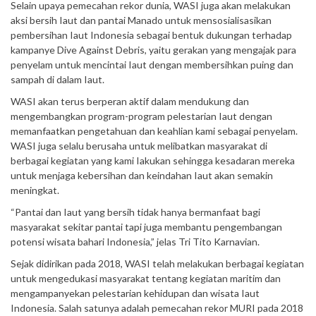
Selain upaya pemecahan rekor dunia, WASI juga akan melakukan
aksi bersih Iaut dan pantai Manado untuk mensosialisasikan
pembersihan Iaut Indonesia sebagai bentuk dukungan terhadap
kampanye Dive Against Debris, yaitu gerakan yang mengajak para
penyelam untuk mencintai Iaut dengan membersihkan puing dan
sampah di dalam Iaut.
WASI akan terus berperan aktif dalam mendukung dan
mengembangkan program-program pelestarian Iaut dengan
memanfaatkan pengetahuan dan keahlian kami sebagai penyelam.
WASI juga selalu berusaha untuk melibatkan masyarakat di
berbagai kegiatan yang kami Iakukan sehingga kesadaran mereka
untuk menjaga kebersihan dan keindahan Iaut akan semakin
meningkat.
“Pantai dan Iaut yang bersih tidak hanya bermanfaat bagi
masyarakat sekitar pantai tapi juga membantu pengembangan
potensi wisata bahari Indonesia,” jelas Tri Tito Karnavian.
Sejak didirikan pada 2018, WASI telah melakukan berbagai kegiatan
untuk mengedukasi masyarakat tentang kegiatan maritim dan
mengampanyekan pelestarian kehidupan dan wisata Iaut
Indonesia. Salah satunya adalah pemecahan rekor MURI pada 2018