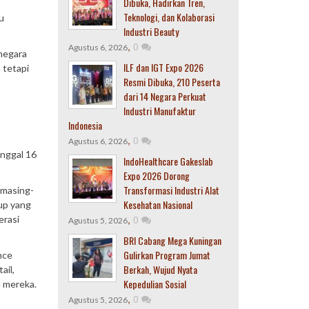
Dibuka, Hadirkan Tren,
Teknologi, dan Kolaborasi
u
Industri Beauty
,
0
Agustus 6, 2026
 negara
ILF dan IGT Expo 2026
 tetapi
Resmi Dibuka, 210 Peserta
dari 14 Negara Perkuat
Industri Manufaktur
Indonesia
,
0
Agustus 6, 2026
anggal 16
IndoHealthcare Gakeslab
Expo 2026 Dorong
Transformasi Industri Alat
 masing-
Kesehatan Nasional
tup yang
,
0
erasi
Agustus 5, 2026
BRI Cabang Mega Kuningan
Gulirkan Program Jumat
nce
Berkah, Wujud Nyata
ail,
Kepedulian Sosial
n mereka.
,
0
Agustus 5, 2026