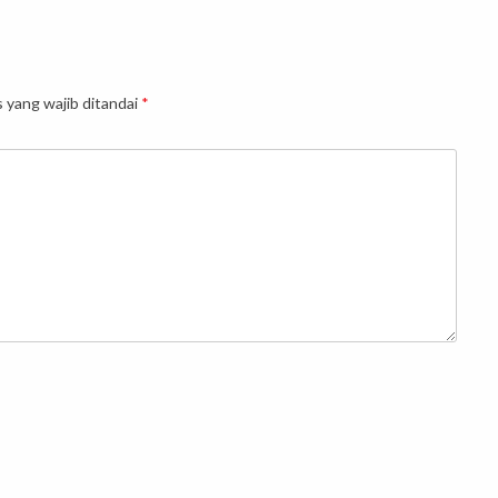
 yang wajib ditandai
*