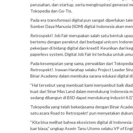
perusahan, dan startup, serta menginspirasi generasi mil
Tokopedia dan Go-Tix.
Pada era transformasi digital pun sangat diperlukan ta
Sumber Daya Manusia (SDM) digital Indonesia akan men
Retrospekt! Job Fair merupakan salah satu bentuk upaya
bertemu dengan perekrut dari berbagai unicorn Indon
pekerjaan di bidang digital dan kreatif. Keunikan dari 
paperless system. Digital Job Fair ini terbuka untuk umu
Pada kesempatan yang sama, perwakilan dari Tokopedi
Retrospekt!. Irawan Harahap selaku Project Leader Si
Binar Academy dalam membuka sarana edukasi digital di 
“Hal tersebut yang membuat kami menyambut baik diadak
kuat dari Sinar Mas Land dalam mendukung Indonesia me
sedang dibangun di BSD dapat mendukung industri 4.0,” 
Tokopedia yang telah bekerjasama dengan Binar Acade
satu acara Road to Retrospekt! pun menyatakan dukun
“Kita bisa melihat bahwa ekosistem digital di Indonesi
luar biasa,” ungkap Aswin Tanu Utomo selaku VP of Eng