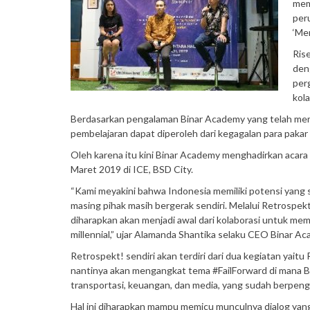
mem
per
‘Men
Ris
den
per
kola
Berdasarkan pengalaman Binar Academy yang telah memba
pembelajaran dapat diperoleh dari kegagalan para pakar
Oleh karena itu kini Binar Academy menghadirkan acar
Maret 2019 di ICE, BSD City.
“Kami meyakini bahwa Indonesia memiliki potensi yang s
masing pihak masih bergerak sendiri. Melalui Retrospek
diharapkan akan menjadi awal dari kolaborasi untuk mem
millennial,” ujar Alamanda Shantika selaku CEO Binar A
Retrospekt! sendiri akan terdiri dari dua kegiatan yai
nantinya akan mengangkat tema #FailForward di mana Bina
transportasi, keuangan, dan media, yang sudah berpeng
Hal ini diharapkan mampu memicu munculnya dialog yang