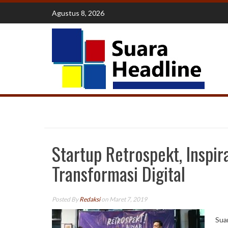
Skip
Agustus 8, 2026
to
content
Startup Retrospekt, Inspir
Transformasi Digital
Posted By
Redaksi
on Maret 7, 2019
Sua