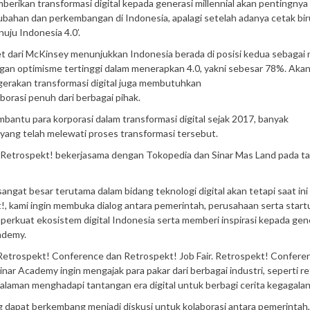
berikan transformasi digital kepada generasi millennial akan pentingnya
ubahan dan perkembangan di Indonesia, apalagi setelah adanya cetak bir
uju Indonesia 4.0’.
et dari McKinsey menunjukkan Indonesia berada di posisi kedua sebagai
gan optimisme tertinggi dalam menerapkan 4.0, yakni sebesar 78%. Akan
gerakan transformasi digital juga membutuhkan
borasi penuh dari berbagai pihak.
ntu para korporasi dalam transformasi digital sejak 2017, banyak
 yang telah melewati proses transformasi tersebut.
a Retrospekt! bekerjasama dengan Tokopedia dan Sinar Mas Land pada t
angat besar terutama dalam bidang teknologi digital akan tetapi saat ini
t!, kami ingin membuka dialog antara pemerintah, perusahaan serta star
perkuat ekosistem digital Indonesia serta memberi inspirasi kepada gen
cademy.
tu Retrospekt! Conference dan Retrospekt! Job Fair. Retrospekt! Confere
r Academy ingin mengajak para pakar dari berbagai industri, seperti ret
alaman menghadapi tantangan era digital untuk berbagi cerita kegagala
 dapat berkembang menjadi diskusi untuk kolaborasi antara pemerintah,