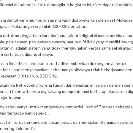
lennial di Indonesia. Untuk mengikuti kegiatan ini, tiket dapat diperoleh 
lenta digital yang mumpuni, seperti yang diproyeksikan oleh riset McKins
galami kekurangan sejumlah 600.000 per tahun.
 untuk meningkatkan karir dari para talenta digital di mana mereka dapa
esia, perusahaan-perusahaan swasta, maupun BUMN yang memiliki lowon
kegiatan ini adalah sistem yang tidak menggunakan kertas sama sekali ata
m serta tidak dipungut biaya.
a dan Sinar Mas Land pun turut hadir memberikan dukungannya untuk
nar Mas Land menyampaikan, sebelumnya pihaknya telah bekerjasama de
kawasan Digital Hub, BSD City.
annya Retrospekt! karena tujuan dari kegiatan ini sejalan dengan kein
ncari talenta-talenta digitalyang mumpuni, kami berharap ekosistem dig
ujar Irawan.
my sebelumnya untuk mengadakan kompetisi Hack of Thrones sebagai s
gan terhadap Retrospekt!.
a saat ini terus berkembang secara pesat dan mengalami kemajuan yang b
ineering Tokopedia.