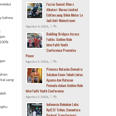
Fazzio Sunset Blue x
melalui
Alkateri: Warna Limited
Edition yang Bikin Motor Lo
ey bahwa
Jadi Anti-Mainstream
,
0
Agustus 4, 2026
t
Building Bridges Across
gan
Faiths: Golden Rule
u 100%
Interfaith Youth
Conference Promotes
Peace
ngan
,
0
Agustus 3, 2026
Princess Natasha Dematra
Satukan Enam Tokoh Lintas
ginan
Agama dan Ratusan
ital yang
Pemuda dalam Golden Rule
Interfaith Youth Conference
alah
,
0
Agustus 3, 2026
Indonesia Bukukan Laba
egitu
Rp8,51 Triliun, Danantara
Perkuat Transformasi