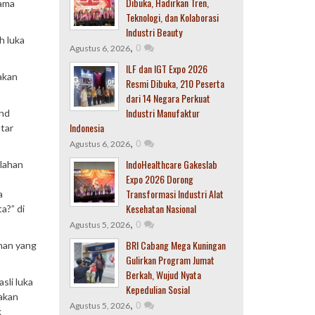
Dibuka, Hadirkan Tren,
tama
Teknologi, dan Kolaborasi
Industri Beauty
h luka
,
0
Agustus 6, 2026
ILF dan IGT Expo 2026
akan
Resmi Dibuka, 210 Peserta
dari 14 Negara Perkuat
Industri Manufaktur
and
Indonesia
tar
,
0
Agustus 6, 2026
IndoHealthcare Gakeslab
elahan
Expo 2026 Dorong
Transformasi Industri Alat
a
Kesehatan Nasional
a?” di
,
0
Agustus 5, 2026
BRI Cabang Mega Kuningan
han yang
Gulirkan Program Jumat
Berkah, Wujud Nyata
sli luka
Kepedulian Sosial
nakan
,
0
Agustus 5, 2026
k