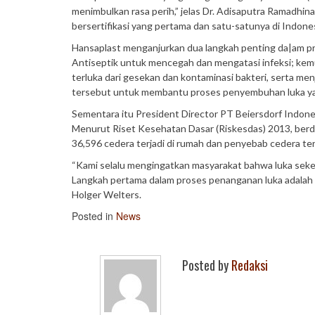
menimbulkan rasa perih,” jelas Dr. Adisaputra Ramadhina
bersertifikasi yang pertama dan satu-satunya di Indones
Hansaplast menganjurkan dua langkah penting da|am pr
Antiseptik untuk mencegah dan mengatasi infeksi; kemu
terluka dari gesekan dan kontaminasi bakteri, serta menj
tersebut untuk membantu proses penyembuhan luka ya
Sementara itu President Director PT Beiersdorf Indones
Menurut Riset Kesehatan Dasar (Riskesdas) 2013, berd
36,596 cedera terjadi di rumah dan penyebab cedera te
“Kami selalu mengingatkan masyarakat bahwa luka sekec
Langkah pertama dalam proses penanganan luka adalah 
Holger Welters.
Posted in
News
Posted by
Redaksi