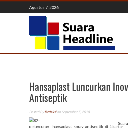
Skip
Agustus 7, 2026
to
content
Hansaplast Luncurkan Inov
Antiseptik
Posted By
Redaksi
on September 5, 2018
Suara