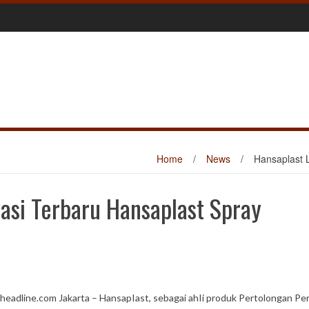
Home
/
News
/
Hansaplast L
asi Terbaru Hansaplast Spray
headline.com Jakarta – HansapIast, sebagai ahIi produk Pertolongan Pe