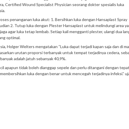
ra, Certified Wound Specialist Physician seorang dokter spesialis luka
ia.
oses penanganan luka akut: 1. Bersihkan luka dengan Hansaplast Spray
dian 2. Tutup luka dengan Plester Hansaplast untuk melindungi area y
aga agar luka tetap lembab. Setiap kali mengganti plester, ulangi dua la
ng optimal.
ia, Holger Welters mengatakan “Luka dapat terjadi kapan saja dan di m
asarkan urutan proporsi terbanyak untuk tempat terjadinya cedera, seb
rbanyak adalah jatuh sebanyak 40,9%.
il apapun tidak boleh dianggap sepele dan perlu ditangani dengan tepat
membersihkan luka dengan benar untuk mencegah terjadinya infeksi.” uj