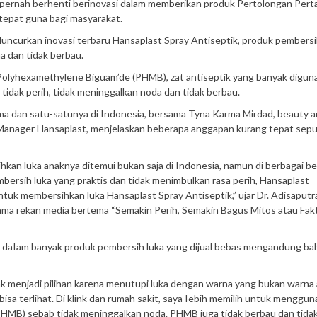
 pernah berhenti berinovasi dalam memberikan produk Pertolongan Per
tepat guna bagi masyarakat.
luncurkan inovasi terbaru Hansaplast Spray Antiseptik, produk pembersi
a dan tidak berbau.
Polyhexamethylene Biguam’de (PHMB), zat antiseptik yang banyak digun
 tidak perih, tidak meninggalkan noda dan tidak berbau.
tama dan satu-satunya di Indonesia, bersama Tyna Karma Mirdad, beauty 
 Manager Hansaplast, menjelaskan beberapa anggapan kurang tepat sepu
kan luka anaknya ditemui bukan saja di Indonesia, namun di berbagai b
rsih luka yang praktis dan tidak menimbulkan rasa perih, Hansaplast
tuk membersihkan luka Hansaplast Spray Antiseptik,” ujar Dr. Adisaputr
ma rekan media bertema “Semakin Perih, Semakin Bagus Mitos atau Fakt
daIam banyak produk pembersih luka yang dijual bebas mengandung ba
k menjadi pilihan karena menutupi luka dengan warna yang bukan warna a
isa terlihat. Di klink dan rumah sakit, saya Iebih memilih untuk menggu
HMB) sebab tidak meninggalkan noda. PHMB juga tidak berbau dan tida