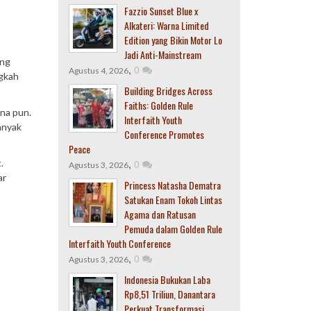
Fazzio Sunset Blue x
Alkateri: Warna Limited
Edition yang Bikin Motor Lo
Jadi Anti-Mainstream
ang
,
0
Agustus 4, 2026
ngkah
Building Bridges Across
Faiths: Golden Rule
ana pun.
Interfaith Youth
anyak
Conference Promotes
Peace
.
,
0
Agustus 3, 2026
ar
Princess Natasha Dematra
Satukan Enam Tokoh Lintas
Agama dan Ratusan
Pemuda dalam Golden Rule
Interfaith Youth Conference
,
0
Agustus 3, 2026
Indonesia Bukukan Laba
Rp8,51 Triliun, Danantara
Perkuat Transformasi