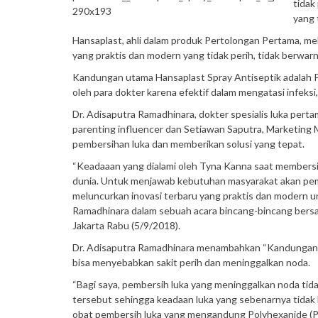
tidak
yang 
Hansaplast, ahli dalam produk Pertolongan Pertama, me
yang praktis dan modern yang tidak perih, tidak berwarn
Kandungan utama Hansaplast Spray Antiseptik adalah 
oleh para dokter karena efektif dalam mengatasi infeksi,
Dr. Adisaputra Ramadhinara, dokter spesialis luka per
parenting influencer dan Setiawan Saputra, Marketing
pembersihan luka dan memberikan solusi yang tepat.
“Keadaaan yang dialami oleh Tyna Kanna saat membersih
dunia. Untuk menjawab kebutuhan masyarakat akan pembe
meluncurkan inovasi terbaru yang praktis dan modern un
Ramadhinara dalam sebuah acara bincang-bincang bersa
Jakarta Rabu (5/9/2018).
Dr. Adisaputra Ramadhinara menambahkan “Kandungan 
bisa menyebabkan sakit perih dan meninggalkan noda.
“Bagi saya, pembersih luka yang meninggalkan noda tida
tersebut sehingga keadaan luka yang sebenarnya tidak b
obat pembersih luka yang mengandung Polyhexanide (P