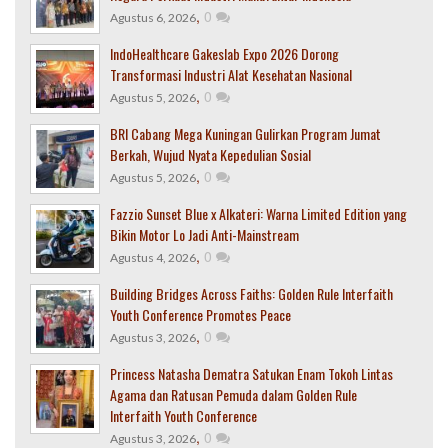
,
0
Agustus 6, 2026
IndoHealthcare Gakeslab Expo 2026 Dorong
Transformasi Industri Alat Kesehatan Nasional
,
0
Agustus 5, 2026
BRI Cabang Mega Kuningan Gulirkan Program Jumat
Berkah, Wujud Nyata Kepedulian Sosial
,
0
Agustus 5, 2026
Fazzio Sunset Blue x Alkateri: Warna Limited Edition yang
Bikin Motor Lo Jadi Anti-Mainstream
,
0
Agustus 4, 2026
Building Bridges Across Faiths: Golden Rule Interfaith
Youth Conference Promotes Peace
,
0
Agustus 3, 2026
Princess Natasha Dematra Satukan Enam Tokoh Lintas
Agama dan Ratusan Pemuda dalam Golden Rule
Interfaith Youth Conference
,
0
Agustus 3, 2026