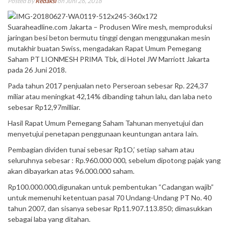
Posted By
Redaksi
on Juni 26, 2018
Suaraheadline.com Jakarta – Produsen Wire mesh, memproduksi
jaringan besi beton bermutu tinggi dengan menggunakan mesin
mutakhir buatan Swiss, mengadakan Rapat Umum Pemegang
Saham PT LIONMESH PRIMA Tbk, di Hotel JW Marriott Jakarta
pada 26 Juni 2018.
Pada tahun 2017 penjualan neto Perseroan sebesar Rp. 224,37
miliar atau meningkat 42,14% dibanding tahun lalu, dan laba neto
sebesar Rp12,97milliar.
Hasil Rapat Umum Pemegang Saham Tahunan menyetujui dan
menyetujui penetapan penggunaan keuntungan antara Iain.
Pembagian dividen tunai sebesar Rp1O,’ setiap saham atau
seluruhnya sebesar : Rp.960.000 000, sebelum dipotong pajak yang
akan dibayarkan atas 96.000.000 saham.
Rp100.000.000,digunakan untuk pembentukan “Cadangan wajib”
untuk memenuhi ketentuan pasal 70 Undang-Undang PT No. 40
tahun 2007, dan sisanya sebesar Rp11.907.113.850; dimasukkan
sebagai laba yang ditahan.