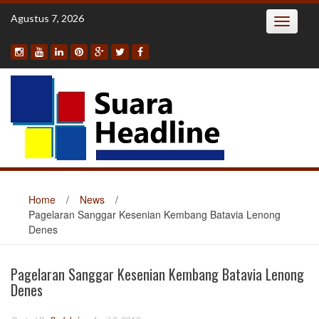
Skip
Agustus 7, 2026
Toggle
to
navigatio
content
Home
/
News
/
Pagelaran Sanggar Kesenian Kembang Batavia Lenong
Denes
Pagelaran Sanggar Kesenian Kembang Batavia Lenong
Denes