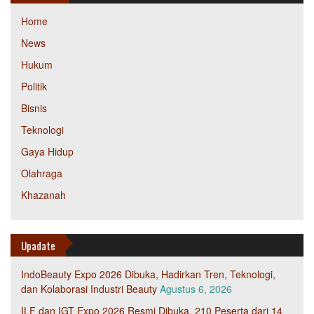
Home
News
Hukum
Politik
Bisnis
Teknologi
Gaya Hidup
Olahraga
Khazanah
Upadate
IndoBeauty Expo 2026 Dibuka, Hadirkan Tren, Teknologi,
dan Kolaborasi Industri Beauty
Agustus 6, 2026
ILF dan IGT Expo 2026 Resmi Dibuka, 210 Peserta dari 14