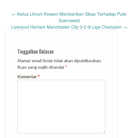
Post
←
Ketua Umum Kowani Memberikan Sikap Terhadap Puisi
navigation
Sukmawati
Liverpool Hantam Manchester City 3-0 di Liga Champion
→
Tinggalkan Balasan
Alamat email Anda tidak akan dipublikasikan.
Ruas yang wajib ditandai
*
Komentar
*