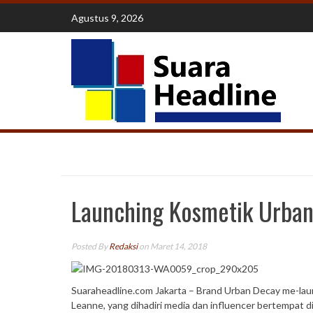
Skip
Agustus 9, 2026
to
content
Launching Kosmetik Urban
Posted By
Redaksi
on Maret 14, 2018
Suaraheadline.com Jakarta – Brand Urban Decay me-laun
Leanne, yang dihadiri media dan influencer bertempat di