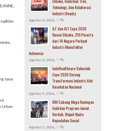
Dibuka, Hadirkan Tren,
LEANNE,
Teknologi, dan Kolaborasi
Industri Beauty
,
0
Agustus 6, 2026
sajikian
ILF dan IGT Expo 2026
Resmi Dibuka, 210 Peserta
dari 14 Negara Perkuat
minim,
Industri Manufaktur
Indonesia
,
0
Agustus 6, 2026
IndoHealthcare Gakeslab
Expo 2026 Dorong
ang saya
Transformasi Industri Alat
Kesehatan Nasional
,
0
Agustus 5, 2026
rti
BRI Cabang Mega Kuningan
a Urban
Gulirkan Program Jumat
Berkah, Wujud Nyata
Kepedulian Sosial
,
0
Agustus 5, 2026