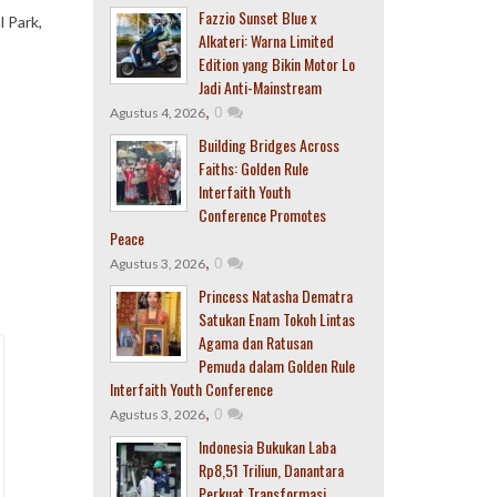
Fazzio Sunset Blue x
 Park,
Alkateri: Warna Limited
Edition yang Bikin Motor Lo
Jadi Anti-Mainstream
,
0
Agustus 4, 2026
Building Bridges Across
Faiths: Golden Rule
Interfaith Youth
Conference Promotes
Peace
,
0
Agustus 3, 2026
Princess Natasha Dematra
Satukan Enam Tokoh Lintas
Agama dan Ratusan
Pemuda dalam Golden Rule
Interfaith Youth Conference
,
0
Agustus 3, 2026
Indonesia Bukukan Laba
Rp8,51 Triliun, Danantara
Perkuat Transformasi