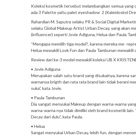
Koleksi kosmetik tersebut melambangkan semua yang
ada 3 Palette yaitu palet eyeshadow 2 (Kaleidoskol Drea
Rahardian M. Saputra selaku PR & Social Digital Market
selaku Global Makeup Artist Urban Decay, yang akan m
(influencer) seperti Jovie Adiguna, Helua dan Paula Ta
“Mengapa memilih tiga model?, karena mereka me- repr
Helua mewakili Look Fun dan Paula Tambunan mewakili 
Review dari ke-3 model mewakili koleksi UB X KRISTE
• Jovie Adiguna
Merupakan salah satu brand yang disukainya, karena sa
warnanya brigth dan rata rata brand lain tidak berani m
suka”, kata Jovie.
• Paula Tambunan
Dia sangat menyukai Makeup dengan warna-warna yang co
warna-warna nya tidak dimiliki oleh brand kosmetik lai
Decay dari dulu”, kata Paula.
• Helua
Sangat menyukai Urban Decay, lebih fun, dengan menonjo