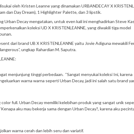
 disukai oleh Kristen Leanne yang dinamakan URBANDECAY X KRISTEN
m dan Day Dream), 1 Highlighter Palette, dan 3 lipstik.
ing Urban Decay mengatakan, untuk even kali ini menghadirkan Steve Kas
emperkenalkan koleksi UD X KRISTENLEANNE, yang diwakili tiga model
mbunan.
esent dari brand UB X KRISTENLEANNE yaitu Jovie Adiguna mewakili Fe
dangerous”, ungkap Rahardian M. Saputra.
NLEANNE:
ngat menjunjung tinggi perbedaan. “Sangat menyukai koleksi Ini, karena
engeluarkan warna warna seperti Urban Decay, jadi ini salah satu brand y
lor full. Urban Decay memiliki kelebihan produk yang sangat unik sepe
n. “Kenapa aku mau bekerja sama dengan Urban Decay?, karena aku pecint
lkan warna cerah dan lebih seru dan variatif.