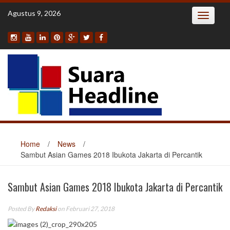
Skip
Agustus 9, 2026
Toggle
to
navigatio
content
Home
/
News
/
Sambut Asian Games 2018 Ibukota Jakarta di Percantik
Sambut Asian Games 2018 Ibukota Jakarta di Percantik
Posted By
Redaksi
on Februari 27, 2018