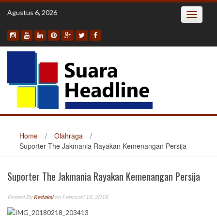
Skip
Agustus 6, 2026
Toggle
to
navigatio
content
Home
/
Olahraga
/
Suporter The Jakmania Rayakan Kemenangan Persija
Suporter The Jakmania Rayakan Kemenangan Persija
Posted By
Redaksi
on Februari 18, 2018