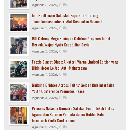
,
0
Agustus 6, 2026
IndoHealthcare Gakeslab Expo 2026 Dorong
Transformasi Industri Alat Kesehatan Nasional
,
0
Agustus 5, 2026
BRI Cabang Mega Kuningan Gulirkan Program Jumat
Berkah, Wujud Nyata Kepedulian Sosial
,
0
Agustus 5, 2026
Fazzio Sunset Blue x Alkateri: Warna Limited Edition yang
Bikin Motor Lo Jadi Anti-Mainstream
,
0
Agustus 4, 2026
Building Bridges Across Faiths: Golden Rule Interfaith
Youth Conference Promotes Peace
,
0
Agustus 3, 2026
Princess Natasha Dematra Satukan Enam Tokoh Lintas
Agama dan Ratusan Pemuda dalam Golden Rule
Interfaith Youth Conference
,
0
Agustus 3, 2026