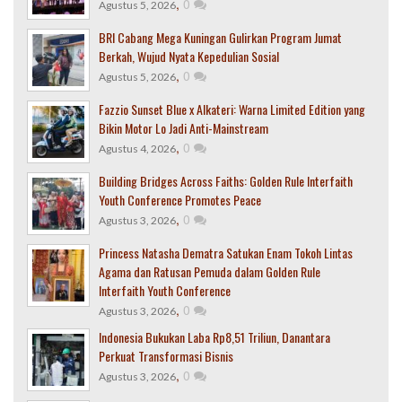
,
0
Agustus 5, 2026
BRI Cabang Mega Kuningan Gulirkan Program Jumat
Berkah, Wujud Nyata Kepedulian Sosial
,
0
Agustus 5, 2026
Fazzio Sunset Blue x Alkateri: Warna Limited Edition yang
Bikin Motor Lo Jadi Anti-Mainstream
,
0
Agustus 4, 2026
Building Bridges Across Faiths: Golden Rule Interfaith
Youth Conference Promotes Peace
,
0
Agustus 3, 2026
Princess Natasha Dematra Satukan Enam Tokoh Lintas
Agama dan Ratusan Pemuda dalam Golden Rule
Interfaith Youth Conference
,
0
Agustus 3, 2026
Indonesia Bukukan Laba Rp8,51 Triliun, Danantara
Perkuat Transformasi Bisnis
,
0
Agustus 3, 2026