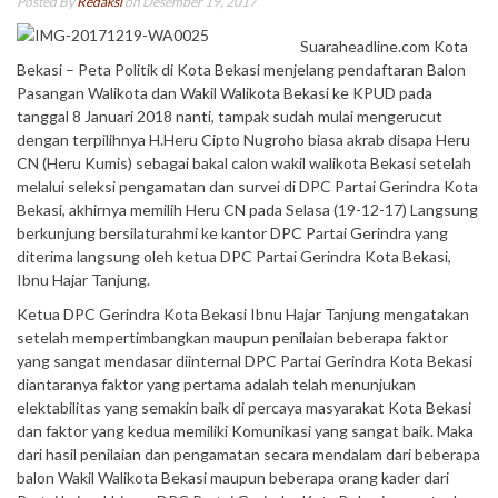
Posted By
Redaksi
on Desember 19, 2017
Suaraheadline.com Kota
Bekasi – Peta Politik di Kota Bekasi menjelang pendaftaran Balon
Pasangan Walikota dan Wakil Walikota Bekasi ke KPUD pada
tanggal 8 Januari 2018 nanti, tampak sudah mulai mengerucut
dengan terpilihnya H.Heru Cipto Nugroho biasa akrab disapa Heru
CN (Heru Kumis) sebagai bakal calon wakil walikota Bekasi setelah
melalui seleksi pengamatan dan survei di DPC Partai Gerindra Kota
Bekasi, akhirnya memilih Heru CN pada Selasa (19-12-17) Langsung
berkunjung bersilaturahmi ke kantor DPC Partai Gerindra yang
diterima langsung oleh ketua DPC Partai Gerindra Kota Bekasi,
Ibnu Hajar Tanjung.
Ketua DPC Gerindra Kota Bekasi Ibnu Hajar Tanjung mengatakan
setelah mempertimbangkan maupun penilaian beberapa faktor
yang sangat mendasar diinternal DPC Partai Gerindra Kota Bekasi
diantaranya faktor yang pertama adalah telah menunjukan
elektabilitas yang semakin baik di percaya masyarakat Kota Bekasi
dan faktor yang kedua memiliki Komunikasi yang sangat baik. Maka
dari hasil penilaian dan pengamatan secara mendalam dari beberapa
balon Wakil Walikota Bekasi maupun beberapa orang kader dari