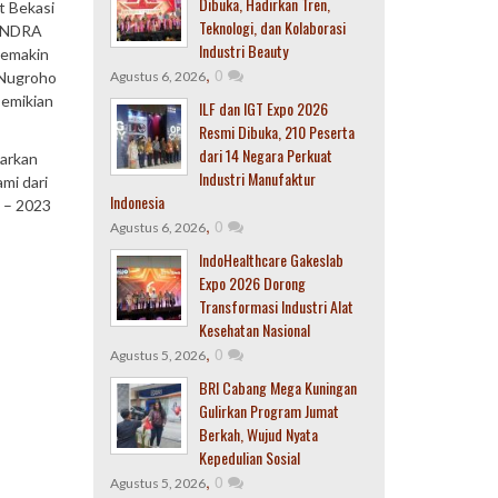
Dibuka, Hadirkan Tren,
t Bekasi
Teknologi, dan Kolaborasi
RINDRA
Industri Beauty
semakin
,
0
o Nugroho
Agustus 6, 2026
Demikian
ILF dan IGT Expo 2026
Resmi Dibuka, 210 Peserta
dari 14 Negara Perkuat
sarkan
Industri Manufaktur
mi dari
Indonesia
8 – 2023
,
0
Agustus 6, 2026
IndoHealthcare Gakeslab
Expo 2026 Dorong
Transformasi Industri Alat
Kesehatan Nasional
,
0
Agustus 5, 2026
BRI Cabang Mega Kuningan
Gulirkan Program Jumat
Berkah, Wujud Nyata
Kepedulian Sosial
,
0
Agustus 5, 2026