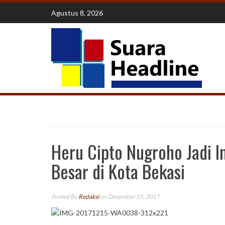
Skip
Agustus 8, 2026
to
content
Heru Cipto Nugroho Jadi In
Besar di Kota Bekasi
Posted By
Redaksi
on Desember 15, 2017