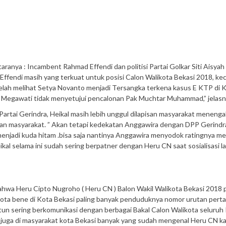
aranya : Incambent Rahmad Effendi dan politisi Partai Golkar Siti Aisyah 
ffendi masih yang terkuat untuk posisi Calon Walikota Bekasi 2018, kec
elah melihat Setya Novanto menjadi Tersangka terkena kasus E KTP di 
 Megawati tidak menyetujui pencalonan Pak Muchtar Muhammad,” jelas
Partai Gerindra, Heikal masih lebih unggul dilapisan masyarakat menenga
an masyarakat. ” Akan tetapi kedekatan Anggawira dengan DPP Gerind
enjadi kuda hitam .bisa saja nantinya Anggawira menyodok ratingnya me
 selama ini sudah sering berpatner dengan Heru CN saat sosialisasi 
ahwa Heru Cipto Nugroho ( Heru CN ) Balon Wakil Walikota Bekasi 2018 po
g nota bene di Kota Bekasi paling banyak penduduknya nomor urutan pert
ntun sering berkomunikasi dengan berbagai Bakal Calon Walikota seluruh 
tu juga di masyarakat kota Bekasi banyak yang sudah mengenal Heru CN k