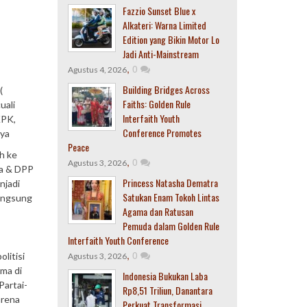
Fazzio Sunset Blue x
Alkateri: Warna Limited
Edition yang Bikin Motor Lo
Jadi Anti-Mainstream
,
0
Agustus 4, 2026
Building Bridges Across
(
Faiths: Golden Rule
uali
Interfaith Youth
KPK,
Conference Promotes
nya
Peace
h ke
,
0
Agustus 3, 2026
ra & DPP
Princess Natasha Dematra
njadi
Satukan Enam Tokoh Lintas
langsung
Agama dan Ratusan
Pemuda dalam Golden Rule
Interfaith Youth Conference
,
0
litisi
Agustus 3, 2026
ama di
Indonesia Bukukan Laba
Partai-
Rp8,51 Triliun, Danantara
arena
Perkuat Transformasi