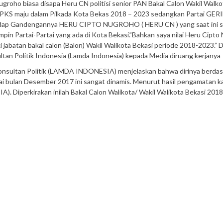
groho biasa disapa Heru CN politisi senior PAN Bakal Calon Wakil Walko
dan PKS maju dalam Pilkada Kota Bekas 2018 – 2023 sedangkan Partai GE
rhadap Gandengannya HERU CIPTO NUGROHO ( HERU CN ) yang saat ini 
mpin Partai-Partai yang ada di Kota Bekasi.”Bahkan saya nilai Heru Cipt
jabatan bakal calon (Balon) Wakil Walikota Bekasi periode 2018-2023.” 
ltan Politik Indonesia (Lamda Indonesia) kepada Media diruang kerjanya
Konsultan Politik (LAMDA INDONESIA) menjelaskan bahwa dirinya berda
ai bulan Desember 2017 ini sangat dinamis. Menurut hasil pengamatan ka
 Diperkirakan inilah Bakal Calon Walikota/ Wakil Walikota Bekasi 201