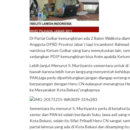
Di Partai Golkar kemungkinan ada 2 Balon Walikota diant
Anggota DPRD Provinsi Jabar ) tapi Incambent Rahmad E
nantinya Ketum Golkar yang baru memutuskan lain, set
sedangkan PDIP kemungkinan bisa Anim apabila Ketum
Lebih lanjut Menurut S. Murtiyanto sementara untuk di 
bawah karena lebih turun langsung menyentuh kehidup
PAN juga perlu diperhitungkan jangan diangap enteng m
berpasangan dengan Heru CN walaupun menangnya Heikal
ke Masyarakat Kota Bekasi,”ungkapnya
Sementara itu menurut S. Murtiyanto perlu di ketahui b
senior dari PAN ini selain berdarah Suku Jawa asli yan
Kota Bekasi, selain itu Sifat Pribadi Heru CN sangat sa
partai lainnya yang ada di Kota Bekasi dan disamping i