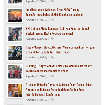
,
0
Agustus 6, 2026
IndoHealthcare Gakeslab Expo 2026 Dorong
Transformasi Industri Alat Kesehatan Nasional
,
0
Agustus 5, 2026
BRI Cabang Mega Kuningan Gulirkan Program Jumat
Berkah, Wujud Nyata Kepedulian Sosial
,
0
Agustus 5, 2026
Fazzio Sunset Blue x Alkateri: Warna Limited Edition yang
Bikin Motor Lo Jadi Anti-Mainstream
,
0
Agustus 4, 2026
Building Bridges Across Faiths: Golden Rule Interfaith
Youth Conference Promotes Peace
,
0
Agustus 3, 2026
Princess Natasha Dematra Satukan Enam Tokoh Lintas
Agama dan Ratusan Pemuda dalam Golden Rule
Interfaith Youth Conference
,
0
Agustus 3, 2026