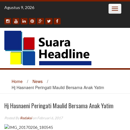
Skip
Agustus 9, 2026
Toggle
to
navigatio
content
Home
/
News
/
Hj Hasnaeni Peringati Maulid Bersama Anak Yatim
Hj Hasnaeni Peringati Maulid Bersama Anak Yatim
Posted By
Redaksi
on Februari 6, 2017