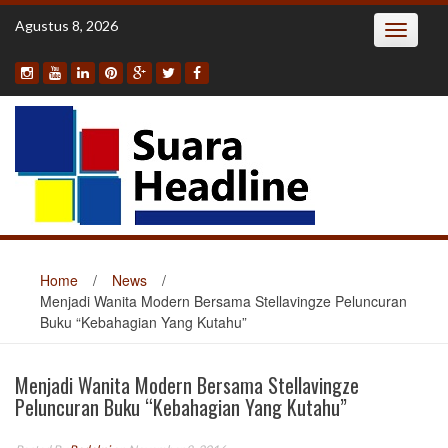
Skip
Agustus 8, 2026
Toggle
to
navigatio
content
Home
/
News
/
Menjadi Wanita Modern Bersama Stellavingze Peluncuran
Buku “Kebahagian Yang Kutahu”
Menjadi Wanita Modern Bersama Stellavingze
Peluncuran Buku “Kebahagian Yang Kutahu”