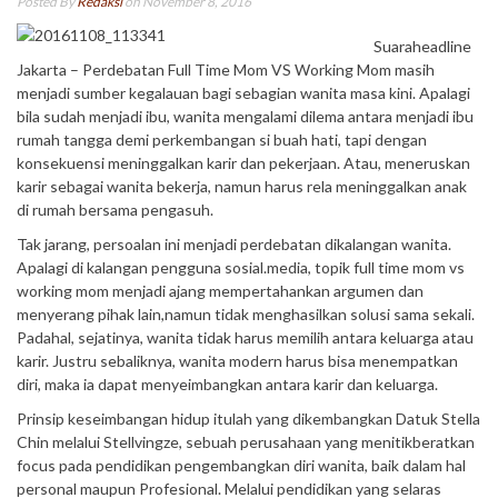
Posted By
Redaksi
on November 8, 2016
Suaraheadline
Jakarta – Perdebatan Full Time Mom VS Working Mom masih
menjadi sumber kegalauan bagi sebagian wanita masa kini. Apalagi
bila sudah menjadi ibu, wanita mengalami dilema antara menjadi ibu
rumah tangga demi perkembangan si buah hati, tapi dengan
konsekuensi meninggalkan karir dan pekerjaan. Atau, meneruskan
karir sebagai wanita bekerja, namun harus rela meninggalkan anak
di rumah bersama pengasuh.
Tak jarang, persoalan ini menjadi perdebatan dikalangan wanita.
Apalagi di kalangan pengguna sosial.media, topik full time mom vs
working mom menjadi ajang mempertahankan argumen dan
menyerang pihak lain,namun tidak menghasilkan solusi sama sekali.
Padahal, sejatinya, wanita tidak harus memilih antara keluarga atau
karir. Justru sebaliknya, wanita modern harus bisa menempatkan
diri, maka ia dapat menyeimbangkan antara karir dan keluarga.
Prinsip keseimbangan hidup itulah yang dikembangkan Datuk Stella
Chin melalui Stellvingze, sebuah perusahaan yang menitikberatkan
focus pada pendidikan pengembangkan diri wanita, baik dalam hal
personal maupun Profesional. Melalui pendidikan yang selaras