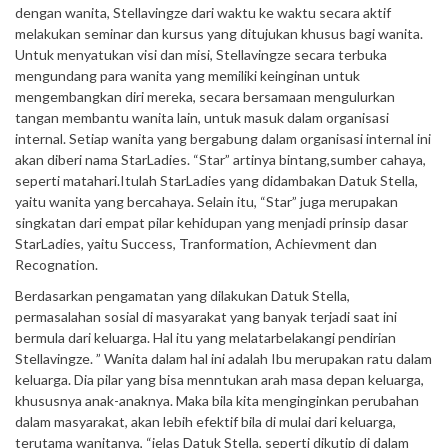
dengan wanita, Stellavingze dari waktu ke waktu secara aktif
melakukan seminar dan kursus yang ditujukan khusus bagi wanita.
Untuk menyatukan visi dan misi, Stellavingze secara terbuka
mengundang para wanita yang memiliki keinginan untuk
mengembangkan diri mereka, secara bersamaan mengulurkan
tangan membantu wanita lain, untuk masuk dalam organisasi
internal. Setiap wanita yang bergabung dalam organisasi internal ini
akan diberi nama StarLadies. “Star” artinya bintang,sumber cahaya,
seperti matahari.Itulah StarLadies yang didambakan Datuk Stella,
yaitu wanita yang bercahaya. Selain itu, “Star” juga merupakan
singkatan dari empat pilar kehidupan yang menjadi prinsip dasar
StarLadies, yaitu Success, Tranformation, Achievment dan
Recognation.
Berdasarkan pengamatan yang dilakukan Datuk Stella,
permasalahan sosial di masyarakat yang banyak terjadi saat ini
bermula dari keluarga. Hal itu yang melatarbelakangi pendirian
Stellavingze. ” Wanita dalam hal ini adalah Ibu merupakan ratu dalam
keluarga. Dia pilar yang bisa menntukan arah masa depan keluarga,
khususnya anak-anaknya. Maka bila kita menginginkan perubahan
dalam masyarakat, akan lebih efektif bila di mulai dari keluarga,
terutama wanitanya, “jelas Datuk Stella, seperti dikutip di dalam