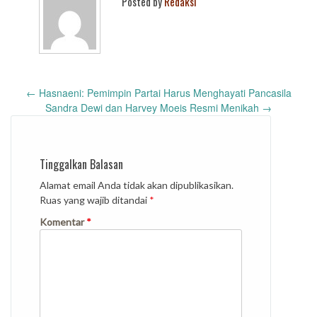
Posted by
Redaksi
Post
←
Hasnaeni: Pemimpin Partai Harus Menghayati Pancasila
navigation
Sandra Dewi dan Harvey Moeis Resmi Menikah
→
Tinggalkan Balasan
Alamat email Anda tidak akan dipublikasikan.
Ruas yang wajib ditandai
*
Komentar
*