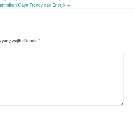
Tampilkan Gaya Trendy dan Enerjik
→
 yang wajib ditandai
*