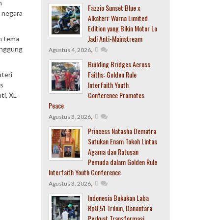
h
Fazzio Sunset Blue x
i negara
Alkateri: Warna Limited
Edition yang Bikin Motor Lo
Jadi Anti-Mainstream
an tema
,
0
Panggung
Agustus 4, 2026
Building Bridges Across
Faiths: Golden Rule
nteri
Interfaith Youth
as
Conference Promotes
ti, XL
Peace
,
0
Agustus 3, 2026
Princess Natasha Dematra
Satukan Enam Tokoh Lintas
Agama dan Ratusan
Pemuda dalam Golden Rule
Interfaith Youth Conference
,
0
Agustus 3, 2026
Indonesia Bukukan Laba
Rp8,51 Triliun, Danantara
Perkuat Transformasi