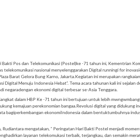
i Bakti Pos dan Telekomunikasi (Postel)ke -71 tahun ini, Kementrian Ko
s telekomunikasi nasional menyelenggarakan Digital runningi for inovas
laza Barat Gelora Bung Karno, Jakarta.Kegiatan ini merupakan rangkaian
i Digital Menuju Indonesia Hebat”. Tema acara tahunan kali ini sejalan 
di negaradengan ekonomi digital terbesar se-Asia Tenggara.
diangkat dalam HBP Ke -71 tahun ini bertujuan untuk lebih mwngwmban
ukung kemajuan perekonomian bangaa.Revolusi digital yang didukung in
yata bagiperkembangan ekonomiIndonesia dalam bentuktumbuhnya indus
, Rudiantara mengatakan, ” Peringatan Hari Bakti Postel menjadi momen
nghadirkan layanan telekomukasi terbaik, terjangkau, dan semakin merat