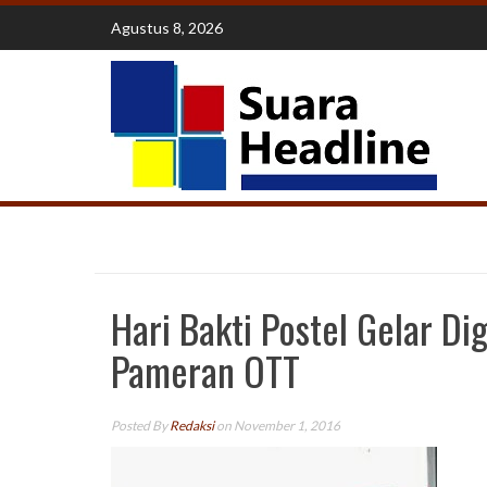
Skip
Agustus 8, 2026
to
content
Hari Bakti Postel Gelar Di
Pameran OTT
Posted By
Redaksi
on November 1, 2016