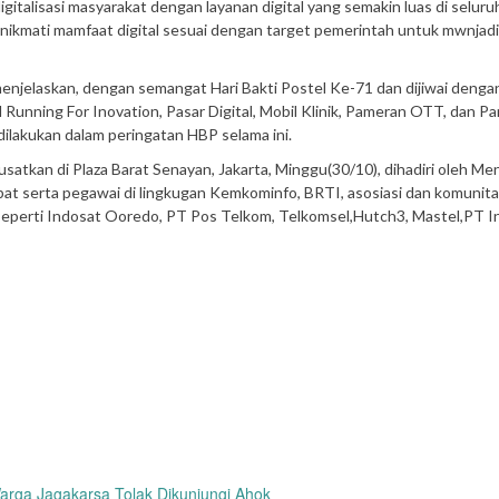
igitalisasi masyarakat dengan layanan digital yang semakin luas di seluru
nikmati mamfaat digital sesuai dengan target pemerintah untuk mwnjad
menjelaskan, dengan semangat Hari Bakti Postel Ke-71 dan dijiwai deng
ital Running For Inovation, Pasar Digital, Mobil Klinik, Pameran OTT, dan 
 dilakukan dalam peringatan HBP selama ini.
usatkan di Plaza Barat Senayan, Jakarta, Minggu(30/10), dihadiri oleh Me
abat serta pegawai di lingkugan Kemkominfo, BRTI, asosiasi dan komunit
seperti Indosat Ooredo, PT Pos Telkom, Telkomsel,Hutch3, Mastel,PT In
rga Jagakarsa Tolak Dikunjungi Ahok