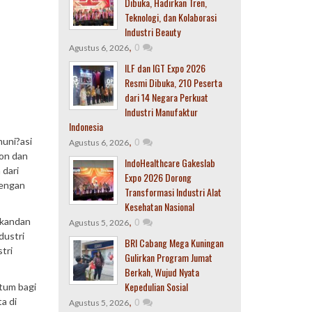
Dibuka, Hadirkan Tren,
Teknologi, dan Kolaborasi
Industri Beauty
,
0
Agustus 6, 2026
ILF dan IGT Expo 2026
Resmi Dibuka, 210 Peserta
dari 14 Negara Perkuat
Industri Manufaktur
Indonesia
,
0
muni?asi
Agustus 6, 2026
ion dan
IndoHealthcare Gakeslab
 dari
Expo 2026 Dorong
dengan
Transformasi Industri Alat
Kesehatan Nasional
,
0
gkandan
Agustus 5, 2026
dustri
BRI Cabang Mega Kuningan
tri
Gulirkan Program Jumat
Berkah, Wujud Nyata
Kepedulian Sosial
tum bagi
,
0
a di
Agustus 5, 2026