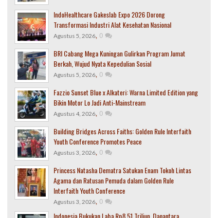
IndoHealthcare Gakeslab Expo 2026 Dorong
Transformasi Industri Alat Kesehatan Nasional
,
0
Agustus 5, 2026
BRI Cabang Mega Kuningan Gulirkan Program Jumat
Berkah, Wujud Nyata Kepedulian Sosial
,
0
Agustus 5, 2026
Fazzio Sunset Blue x Alkateri: Warna Limited Edition yang
Bikin Motor Lo Jadi Anti-Mainstream
,
0
Agustus 4, 2026
Building Bridges Across Faiths: Golden Rule Interfaith
Youth Conference Promotes Peace
,
0
Agustus 3, 2026
Princess Natasha Dematra Satukan Enam Tokoh Lintas
Agama dan Ratusan Pemuda dalam Golden Rule
Interfaith Youth Conference
,
0
Agustus 3, 2026
Indonesia Bukukan Laba Rp8,51 Triliun, Danantara