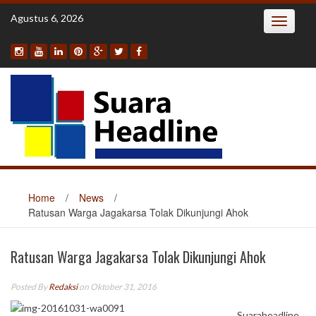
Skip
Agustus 6, 2026
Toggle
to
navigatio
content
Home
/
News
/
Ratusan Warga Jagakarsa Tolak Dikunjungi Ahok
Ratusan Warga Jagakarsa Tolak Dikunjungi Ahok
Posted By
Redaksi
on Oktober 31, 2016
Suaraheadline