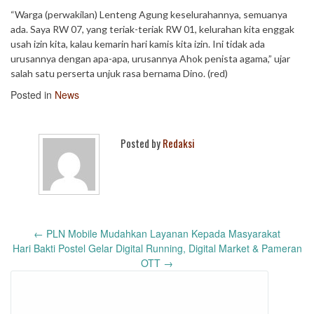
“Warga (perwakilan) Lenteng Agung keselurahannya, semuanya
ada. Saya RW 07, yang teriak-teriak RW 01, kelurahan kita enggak
usah izin kita, kalau kemarin hari kamis kita izin. Ini tidak ada
urusannya dengan apa-apa, urusannya Ahok penista agama,” ujar
salah satu perserta unjuk rasa bernama Dino. (red)
Posted in
News
Posted by
Redaksi
Post
←
PLN Mobile Mudahkan Layanan Kepada Masyarakat
navigation
Hari Bakti Postel Gelar Digital Running, Digital Market & Pameran
OTT
→