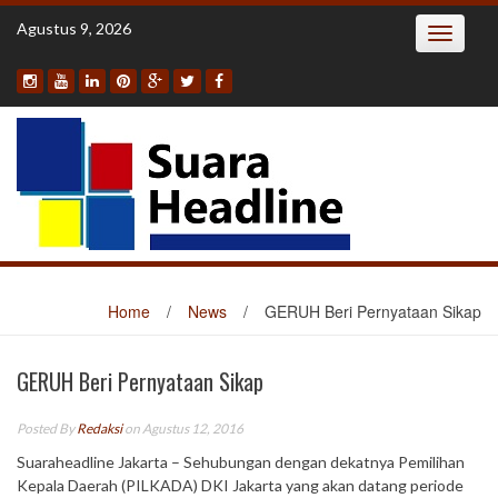
Skip
Agustus 9, 2026
Toggle
to
navigatio
content
Home
/
News
/
GERUH Beri Pernyataan Sikap
GERUH Beri Pernyataan Sikap
Posted By
Redaksi
on Agustus 12, 2016
Suaraheadline Jakarta – Sehubungan dengan dekatnya Pemilihan
Kepala Daerah (PILKADA) DKI Jakarta yang akan datang periode