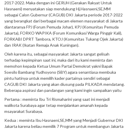
2017-2022. Maka dengan ini GERUH (Gerakan Rakyat Untuk
Hasnaeni) menyatakan siap mendukung Hj.Hasnaeni,SE,MM
sebagai Calon Gubernur (CAGUB) DKI Jakarta periode 2017-2022
yang berangkat dari berbagai macam elemen masyarakat di Jakarta
diantaranya FPJ (Forum Pemuda Johar), KPJ (Komunitas Pemuda
Jakarta), FORKO WAPIKA (Forum Komunikasi Warga Pinggir Kali),
FORKABI DPRT Tambora, KTOJ (Komunitas Tukang Ojek Jakarta)
dan IRAK (Ikatan Remaja Anak Kuningan).
Oleh karena itu, sebagai masyarakat Jakarta sangat gelisah
terhadap kepimpinan saat ini, maka dari itu kami meminta dan
memohon kepada Ketua Umum Partai Demokrat yakni Bapak
Soesilo Bambang Yudhoyono (SBY) agara senantiasa membuka
pintu hatinya untuk memilih kader partainya sendiri sebagai
CAGUB DKI Jakarta yang akan diusung pada PILKADA mendatang.
Beberapa aspirasi dan pandangan yang kami ingin sampaikan yaitu
Pertama : meminta Ibu Tri Rismaharini yang saat ini menjadi
walikota Surabaya agar tetap menjalankan amanah kepada
msayarakat Surabaya.
Kedua : meminta Ibu Hasnaeni,SE,MM yang Menjadi Gubernur DKI
Jakarta karena beliau memilik 7 Program untuk membangun Jakarta