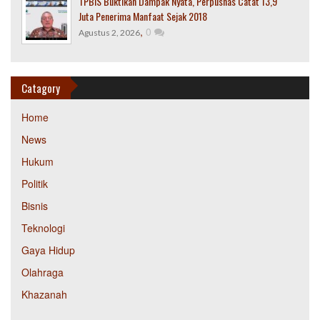
TPBIS Buktikan Dampak Nyata, Perpusnas Catat 13,9
Juta Penerima Manfaat Sejak 2018
,
0
Agustus 2, 2026
Catagory
Home
News
Hukum
Politik
Bisnis
Teknologi
Gaya Hidup
Olahraga
Khazanah