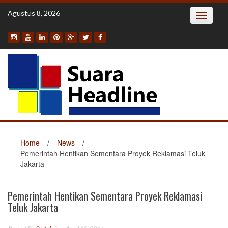
Skip
Agustus 8, 2026
Toggle
to
navigatio
content
Home
/
News
/
Pemerintah Hentikan Sementara Proyek Reklamasi Teluk
Jakarta
Pemerintah Hentikan Sementara Proyek Reklamasi
Teluk Jakarta