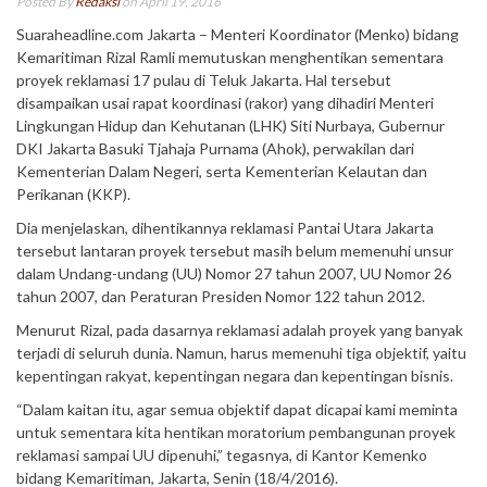
Posted By
Redaksi
on April 19, 2016
Suaraheadline.com Jakarta – Menteri ‎Koordinator (Menko) bidang
Kemaritiman Rizal Ramli memutuskan menghentikan sementara
proyek reklamasi 17 pulau di Teluk Jakarta. Hal tersebut
disampaikan usai rapat koordinasi (rakor) yang dihadiri Menteri
Lingkungan Hidup dan Kehutanan (LHK) Siti Nurbaya, Gubernur
DKI Jakarta Basuki Tjahaja Purnama (Ahok), perwakilan dari
Kementerian Dalam Negeri, serta Kementerian Kelautan dan
Perikanan (KKP).
Dia menjelaskan, dihentikannya reklamasi Pantai Utara Jakarta
tersebut lantaran proyek tersebut masih belum memenuhi unsur
dalam Undang-undang (UU) Nomor 27 tahun 2007, UU Nomor 26
tahun 2007, dan Peraturan Presiden Nomor 122 tahun 2012.
Menurut Rizal, pada dasarnya reklamasi adalah‎ proyek yang banyak
terjadi di seluruh dunia. Namun, harus memenuhi tiga objektif, yaitu
kepentingan rakyat, kepentingan negara dan kepentingan bisnis.
“‎Dalam kaitan itu, agar semua objektif dapat dicapai kami meminta
untuk sementara kita hentikan moratorium pembangunan proyek
reklamasi sampai UU dipenuhi,” tegasnya, di Kantor Kemenko
bidang Kemaritiman, Jakarta, Senin (18/4/2016).