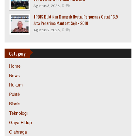
,
0
Agustus 3, 2026
TPBIS Buktikan Dampak Nyata, Perpusnas Catat 13,9
Juta Penerima Manfaat Sejak 2018
,
0
Agustus 2, 2026
Catagory
Home
News
Hukum
Politik
Bisnis
Teknologi
Gaya Hidup
Olahraga