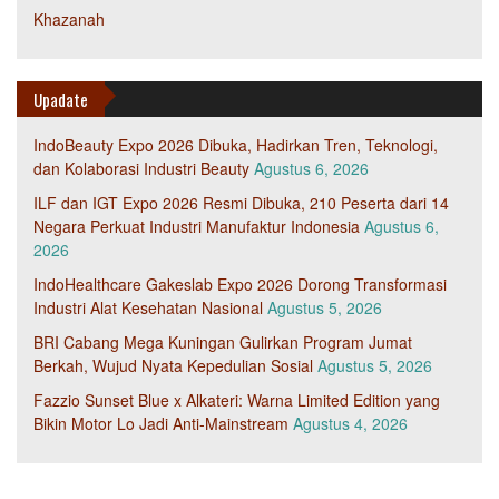
Khazanah
Upadate
IndoBeauty Expo 2026 Dibuka, Hadirkan Tren, Teknologi,
dan Kolaborasi Industri Beauty
Agustus 6, 2026
ILF dan IGT Expo 2026 Resmi Dibuka, 210 Peserta dari 14
Negara Perkuat Industri Manufaktur Indonesia
Agustus 6,
2026
IndoHealthcare Gakeslab Expo 2026 Dorong Transformasi
Industri Alat Kesehatan Nasional
Agustus 5, 2026
BRI Cabang Mega Kuningan Gulirkan Program Jumat
Berkah, Wujud Nyata Kepedulian Sosial
Agustus 5, 2026
Fazzio Sunset Blue x Alkateri: Warna Limited Edition yang
Bikin Motor Lo Jadi Anti-Mainstream
Agustus 4, 2026