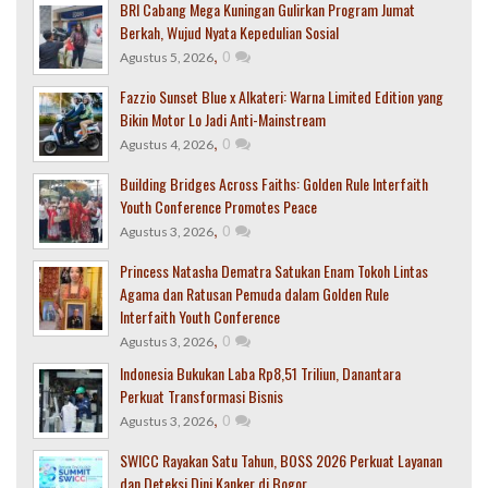
BRI Cabang Mega Kuningan Gulirkan Program Jumat
Berkah, Wujud Nyata Kepedulian Sosial
,
0
Agustus 5, 2026
Fazzio Sunset Blue x Alkateri: Warna Limited Edition yang
Bikin Motor Lo Jadi Anti-Mainstream
,
0
Agustus 4, 2026
Building Bridges Across Faiths: Golden Rule Interfaith
Youth Conference Promotes Peace
,
0
Agustus 3, 2026
Princess Natasha Dematra Satukan Enam Tokoh Lintas
Agama dan Ratusan Pemuda dalam Golden Rule
Interfaith Youth Conference
,
0
Agustus 3, 2026
Indonesia Bukukan Laba Rp8,51 Triliun, Danantara
Perkuat Transformasi Bisnis
,
0
Agustus 3, 2026
SWICC Rayakan Satu Tahun, BOSS 2026 Perkuat Layanan
dan Deteksi Dini Kanker di Bogor