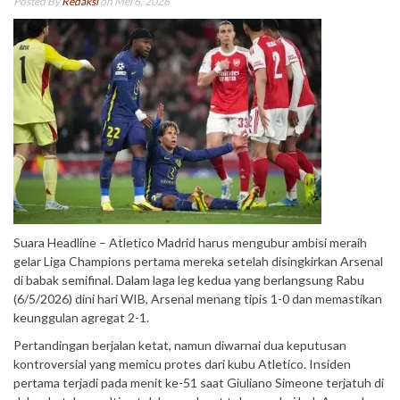
Posted By
Redaksi
on Mei 6, 2026
Suara Headline – Atletico Madrid harus mengubur ambisi meraih
gelar Liga Champions pertama mereka setelah disingkirkan Arsenal
di babak semifinal. Dalam laga leg kedua yang berlangsung Rabu
(6/5/2026) dini hari WIB, Arsenal menang tipis 1-0 dan memastikan
keunggulan agregat 2-1.
Pertandingan berjalan ketat, namun diwarnai dua keputusan
kontroversial yang memicu protes dari kubu Atletico. Insiden
pertama terjadi pada menit ke-51 saat Giuliano Simeone terjatuh di