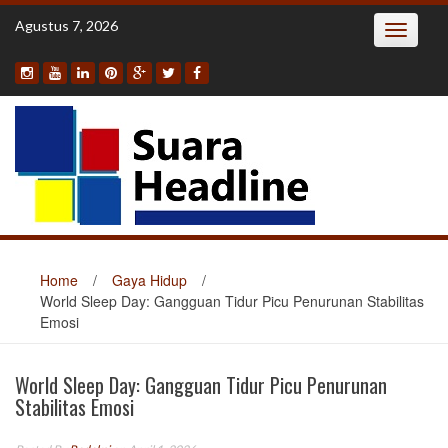
Skip
Agustus 7, 2026
Toggle
to
navigatio
content
Home
/
Gaya Hidup
/
World Sleep Day: Gangguan Tidur Picu Penurunan Stabilitas
Emosi
World Sleep Day: Gangguan Tidur Picu Penurunan
Stabilitas Emosi