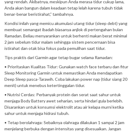
yang rendah. Akibatnya, meskipun Anda merasa tidur cukup lama,
Anda akan bangun dalam keadaan tetap lelah karena tubuh tidak
benar-benar beristirahat,” tambahnya.
Kondisi inilah yang memicu akumulasi utang tidur (sleep debt) yang
membuat semangat ibadah biasanya anjlok di pertengahan bulan
Ramadan. Beliau menyarankan untuk berhenti makan berat minimal
2 jam sebelum tidur malam sehingga sistem pencernaan bisa
istirahat dan otak bisa fokus pada pemulihan saat tidur.
Tips praktis dari Garmin agar tetap bugar selama Ramadan:
• Prioritaskan Kualitas Tidur: Gunakan watch face terbaru dan fitur
Sleep Monitoring Garmin untuk memastikan Anda mendapatkan
Deep Sleep pasca-Tarawih. Coba lakukan power nap (tidur siang 20
menit) untuk menebus ketertinggalan tidur.
• Nutrisi Cerdas: Perbanyak protein dan serat saat sahur untuk
menjaga Body Battery awet seharian, serta hindari gula berlebih.
Disarankan untuk konsumsi elektrolit atau air kelapa murni ketika
sahur untuk menjaga hidrasi tubuh.
• Tetap berolahraga: Sebaiknya olahraga dilakukan 1 sampai 2 jam
menjelang berbuka dengan intensitas yang disesuaikan. Jangan