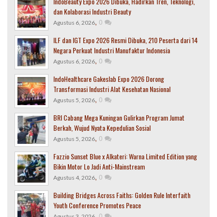
IndoBeauty Expo 2026 Dibuka, Hadirkan Tren, Teknologi,
dan Kolaborasi Industri Beauty
,
0
Agustus 6, 2026
ILF dan IGT Expo 2026 Resmi Dibuka, 210 Peserta dari 14
Negara Perkuat Industri Manufaktur Indonesia
,
0
Agustus 6, 2026
IndoHealthcare Gakeslab Expo 2026 Dorong
Transformasi Industri Alat Kesehatan Nasional
,
0
Agustus 5, 2026
BRI Cabang Mega Kuningan Gulirkan Program Jumat
Berkah, Wujud Nyata Kepedulian Sosial
,
0
Agustus 5, 2026
Fazzio Sunset Blue x Alkateri: Warna Limited Edition yang
Bikin Motor Lo Jadi Anti-Mainstream
,
0
Agustus 4, 2026
Building Bridges Across Faiths: Golden Rule Interfaith
Youth Conference Promotes Peace
,
0
Agustus 3, 2026