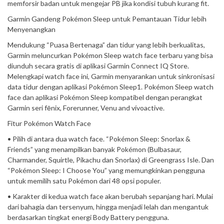
memforsir badan untuk mengejar PB jika kondisi tubuh kurang fit.
Garmin Gandeng Pokémon Sleep untuk Pemantauan Tidur lebih
Menyenangkan
Mendukung “Puasa Bertenaga” dan tidur yang lebih berkualitas,
Garmin meluncurkan Pokémon Sleep watch face terbaru yang bisa
diunduh secara gratis di aplikasi Garmin Connect IQ Store.
Melengkapi watch face ini, Garmin menyarankan untuk sinkronisasi
data tidur dengan aplikasi Pokémon Sleep1. Pokémon Sleep watch
face dan aplikasi Pokémon Sleep kompatibel dengan perangkat
Garmin seri fēnix, Forerunner, Venu and vívoactive.
Fitur Pokémon Watch Face
• Pilih di antara dua watch face. “Pokémon Sleep: Snorlax &
Friends” yang menampilkan banyak Pokémon (Bulbasaur,
Charmander, Squirtle, Pikachu dan Snorlax) di Greengrass Isle. Dan
“Pokémon Sleep: I Choose You” yang memungkinkan pengguna
untuk memilih satu Pokémon dari 48 opsi populer.
• Karakter di kedua watch face akan berubah sepanjang hari. Mulai
dari bahagia dan tersenyum, hingga menjadi lelah dan mengantuk
berdasarkan tingkat energi Body Battery pengguna.