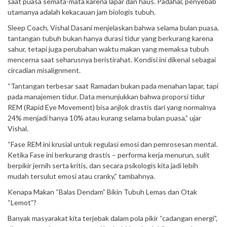
saat puasa semata-mata karena lapar dan haus. Padahal, penyebab
utamanya adalah kekacauan jam biologis tubuh.
Sleep Coach, Vishal Dasani menjelaskan bahwa selama bulan puasa,
tantangan tubuh bukan hanya durasi tidur yang berkurang karena
sahur, tetapi juga perubahan waktu makan yang memaksa tubuh
mencerna saat seharusnya beristirahat. Kondisi ini dikenal sebagai
circadian misalignment.
“Tantangan terbesar saat Ramadan bukan pada menahan lapar, tapi
pada manajemen tidur. Data menunjukkan bahwa proporsi tidur
REM (Rapid Eye Movement) bisa anjlok drastis dari yang normalnya
24% menjadi hanya 10% atau kurang selama bulan puasa,” ujar
Vishal.
“Fase REM ini krusial untuk regulasi emosi dan pemrosesan mental.
Ketika Fase ini berkurang drastis – performa kerja menurun, sulit
berpikir jernih serta kritis, dan secara psikologis kita jadi lebih
mudah tersulut emosi atau cranky,” tambahnya.
Kenapa Makan “Balas Dendam” Bikin Tubuh Lemas dan Otak
“Lemot”?
Banyak masyarakat kita terjebak dalam pola pikir “cadangan energi”,