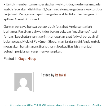
• Untuk membantu mempersiapkan waktu tidur, mode malam pada
watch face akan diaktifkan 1,5 jam sebelum pengaturan waktu tidur
terjadwal. Pengguna dapat mengatur waktu tidur dan bangun di
aplikasi Garmin Connect.
Garmin percaya bahwa setiap detik istirahat Anda sangatlah
berharga. Pastikan bahwa tidur bukan sekadar “mati lampu”, tapi
fondasi kesehatan yang sering terlupakan saat jadwal berubah di
bulan puasa. Melalui Pokémon Sleep, mari tantang diri Anda untuk
merasakan bagaimana istirahat yang berkualitas bisa menjadi
sebuah perjalanan yang menyenangkan.
Posted in
Gaya Hidup
Posted by
Redaksi
Post
←
Soundcore Rilis Q11i Wireless Headphones, Tawarkan Audio