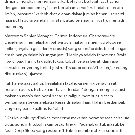
di mana mereka mengonsumsi karbohidrat berlebih saat sahur
dengan harapan energi akan bertahan seharian. Padahal, secara
ilmiah, konsumsi karbohidrat olahan dalam jumlah besar—seperti
nasi putih porsi ganda, mi instan, atau teh manis—justru menjadi
bumerang.
Marcomm Senior Manager Garmin Indonesia, Chandrawidhi
Desideriani menjelaskan bahwa pola makan ini memicu glucose
spike (lonjakan gula darah drastis) yang seketika diikuti oleh sugar
crash hanya dalam hitungan jam. “Hasilnya adalah fenomena Brain
Fog di pagi hari; otak sulit fokus, tubuh terasa berat, dan rasa
kantuk menyerang hebat justru di saat produktivitas kerja sedang
dibutuhkan,” ujarnya.
Tak hanya saat sahur, kesalahan fatal juga sering terjadi saat
berbuka puasa. Kebiasaan “balas dendam” dengan mengonsumsi
makanan manis dan porsi besar sekaligus membuat sistem
pencernaan bekerja ekstra keras di malam hari. Hal ini berdampak
langsung pada kualitas istirahat.
“Ketika lambung dipaksa mencerna makanan berat sesaat sebelum
tidur, suhu inti tubuh akan tetap tinggi. Padahal, untuk masuk ke
fase Deep Sleep yang restoratif, tubuh membutuhkan suhu inti