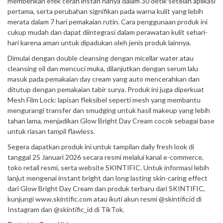
memberikan efek cerah instan hanya dalam 30 detik setelah aplikasi
pertama, serta perubahan signifikan pada warna kulit yang lebih
merata dalam 7 hari pemakaian rutin. Cara penggunaan produk ini
cukup mudah dan dapat diintegrasi dalam perawatan kulit sehari-
hari karena aman untuk dipadukan oleh jenis produk lainnya.
Dimulai dengan double cleansing dengan micellar water atau
cleansing oil dan mencuci muka, dilanjutkan dengan serum lalu
masuk pada pemakaian day cream yang auto mencerahkan dan
ditutup dengan pemakaian tabir surya. Produk ini juga diperkuat
Mesh Film Lock: lapisan fleksibel seperti mesh yang membantu
mengurangi transfer dan smudging untuk hasil makeup yang lebih
tahan lama, menjadikan Glow Bright Day Cream cocok sebagai base
untuk riasan tampil flawless.
Segera dapatkan produk ini untuk tampilan daily fresh look di
tanggal 25 Januari 2026 secara resmi melalui kanal e-commerce,
toko retail resmi, serta website SKINTIFIC. Untuk informasi lebih
lanjut mengenai instant bright dan long lasting skin-caring effect
dari Glow Bright Day Cream dan produk terbaru dari SKINTIFIC,
kunjungi www.skintific.com atau ikuti akun resmi @skintificid di
Instagram dan @skintific_id di TikTok.