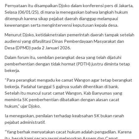
Pernyataan itu disampaikan Djoko dalam konferensi pers di Jakarta,
Selasa (06/01/25), di mana ia menegaskan bahwa langkah hukum
ditempuh karena sikap pejabat daerah dianggap melampaui
kewenangan serta mengintervensi keputusan kepala desa.
Menurut Djoko, ketidaknetralan pemerintah daerah tampak setelah
audiensi yang difasilitasi Dinas Pemberdayaan Masyarakat dan
Desa (DPMD) pada 2 Januari 2026.
Dalam forum itu, sembilan perangkat desa yang telah dijatuhi
pemberhentian dengan tidak hormat (PDTH) justru diminta tetap
bekerja.
“Para perangkat mengadu ke camat Wangon agar tetap berangkat
bekerja. Padahal tanggal 5 gajinya sudah dihentikan di bank.
Setelah itu muncul surat camat Wangon, Kab Banyumas yang
meminta SK pemberhentian dibatalkan dengan alasan cacat
hukum,” ujar Djoko.
Ia menegaskan, penilaian terhadap keabsahan SK bukan ranah
pejabat administratif.
“Yang berhak menyatakan cacat hukum adalah pengadilan. Karena
itu, besok kami secara resmi melaporkan Aspem dan Camat