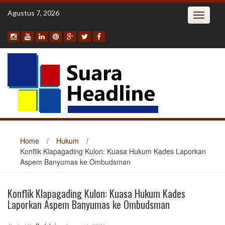
Skip
Agustus 7, 2026
Toggle
to
navigatio
content
Home
/
Hukum
/
Konflik Klapagading Kulon: Kuasa Hukum Kades Laporkan
Aspem Banyumas ke Ombudsman
Konflik Klapagading Kulon: Kuasa Hukum Kades
Laporkan Aspem Banyumas ke Ombudsman