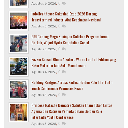
,
0
Agustus 6, 2026
IndoHealthcare Gakeslab Expo 2026 Dorong
Transformasi Industri Alat Kesehatan Nasional
,
0
Agustus 5, 2026
BRI Cabang Mega Kuningan Gulirkan Program Jumat
Berkah, Wujud Nyata Kepedulian Sosial
,
0
Agustus 5, 2026
Fazzio Sunset Blue x Alkateri: Warna Limited Edition yang
Bikin Motor Lo Jadi Anti-Mainstream
,
0
Agustus 4, 2026
Building Bridges Across Faiths: Golden Rule Interfaith
Youth Conference Promotes Peace
,
0
Agustus 3, 2026
Princess Natasha Dematra Satukan Enam Tokoh Lintas
Agama dan Ratusan Pemuda dalam Golden Rule
Interfaith Youth Conference
,
0
Agustus 3, 2026