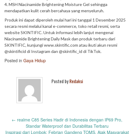
4. MSH Niacinamide Brightening Moisture Gel sehingga
mendapatkan kulit cerah bercahaya yang menyeluruh.
Produk ini dapat diperoleh mulai hari ini tanggal 1 Desember 2025
secara resmi melalui kanal e-commerce, toko retail resmi, serta
website SKINTIFIC. Untuk informasi lebih lanjut mengenai
Niacinamide Brightening Daily Mask dan produk terbaru dari
SKINTIFIC, kunjungi www.skintific.com atau ikuti akun resmi
@skintificid di Instagram dan @skintific_id di TikTok.
Posted in
Gaya Hidup
Posted by
Redaksi
Post
←
realme C85 Series Hadir di Indonesia dengan IP69 Pro,
navigation
Standar Waterproof dan Durabilitas Terbaru
Inspirasi dari Lombok: Febrian Gandeng TOMS, Ajak Masyarakat