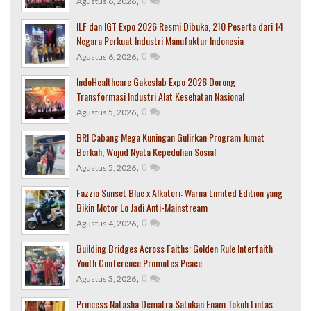
,
0
Agustus 6, 2026
ILF dan IGT Expo 2026 Resmi Dibuka, 210 Peserta dari 14
Negara Perkuat Industri Manufaktur Indonesia
,
0
Agustus 6, 2026
IndoHealthcare Gakeslab Expo 2026 Dorong
Transformasi Industri Alat Kesehatan Nasional
,
0
Agustus 5, 2026
BRI Cabang Mega Kuningan Gulirkan Program Jumat
Berkah, Wujud Nyata Kepedulian Sosial
,
0
Agustus 5, 2026
Fazzio Sunset Blue x Alkateri: Warna Limited Edition yang
Bikin Motor Lo Jadi Anti-Mainstream
,
0
Agustus 4, 2026
Building Bridges Across Faiths: Golden Rule Interfaith
Youth Conference Promotes Peace
,
0
Agustus 3, 2026
Princess Natasha Dematra Satukan Enam Tokoh Lintas