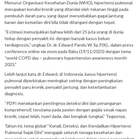
Menurut Organisasi Kesehatan Dunia (WHO), hipertensi pulmonal
merupakan kondisi kronik yang ditandai oleh tekanan tinggi pada
pembuluh darah paru, yang dapat menyebabkan gagal jantung
kanan dan kematian dini bila tidak ditangani dengan tepat.
“Estimasi menunjukkan bahwa lebih dari 25 juta orang di dunia
hidup dengan penyakit ini, dengan banyak kasus belum
terdiagnosis,” ungkap Dr. dr. Edward Pandu W. Sp.P(K)., dalam press
conference online via zoom pada Rabu (19/11/2025) dengan tema
“world COPD day – pulmonary hypentension awareness month
2025.”
Lebih lanjut kata dr. Edward, di Indonesia, kasus hipertensi
pulmonal diperkirakan meningkat seiring dengan peningkatan
penyakit paru kronik, penyakit jantung, dan keterlambatan
diagnosis.
“PDPI menekankan pentingnya deteksi dini dan penanganan
komprehensif, terutama pada pasien dengan gejala sesak napas
kronik, cepat lelah, nyeri dada, dan bengkak tungkai,” Tegasnya.
Tahun ini, tema global “Kenali, Deteksi, dan Kendalikan Hipertensi
Pulmonal Sejak Dini” mengajak seluruh tenaga kesehatan dan
masyarakat untuk memperkuat kolaborasi dalam upaya pencegahan