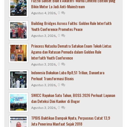
Fazzio Sunset Blue x Alkateri: Warna Limited Edition yang
Bikin Motor Lo Jadi Anti-Mainstream
,
0
Agustus 4, 2026
Building Bridges Across Faiths: Golden Rule Interfaith
Youth Conference Promotes Peace
,
0
Agustus 3, 2026
Princess Natasha Dematra Satukan Enam Tokoh Lintas
Agama dan Ratusan Pemuda dalam Golden Rule
Interfaith Youth Conference
,
0
Agustus 3, 2026
Indonesia Bukukan Laba Rp8,51 Triliun, Danantara
Perkuat Transformasi Bisnis
,
0
Agustus 3, 2026
SWICC Rayakan Satu Tahun, BOSS 2026 Perkuat Layanan
dan Deteksi Dini Kanker di Bogor
,
0
Agustus 3, 2026
TPBIS Buktikan Dampak Nyata, Perpusnas Catat 13,9
Juta Penerima Manfaat Sejak 2018