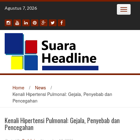
Skip
Agustus 7, 2026
Toggle
to
navigatio
content
Home
/
News
/
Kenali Hipertensi Pulmonal: Gejala, Penyebab dan
Pencegahan
Kenali Hipertensi Pulmonal: Gejala, Penyebab dan
Pencegahan