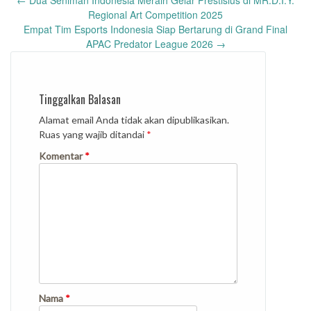
Post
←
Dua Seniman Indonesia Meraih Gelar Prestisius di MR.D.I.Y.
navigation
Regional Art Competition 2025
Empat Tim Esports Indonesia Siap Bertarung di Grand Final
APAC Predator League 2026
→
Tinggalkan Balasan
Alamat email Anda tidak akan dipublikasikan.
Ruas yang wajib ditandai
*
Komentar
*
Nama
*