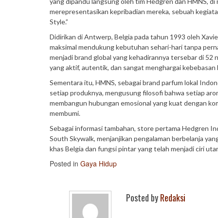
yang dipandu langsung oleh tim Hedgren dan HMNS, di m
merepresentasikan kepribadian mereka, sebuah kegiatan
Style.”
Didirikan di Antwerp, Belgia pada tahun 1993 oleh Xavi
maksimal mendukung kebutuhan sehari-hari tanpa perna
menjadi brand global yang kehadirannya tersebar di 52 n
yang aktif, autentik, dan sangat menghargai kebebasan 
Sementara itu, HMNS, sebagai brand parfum lokal Indon
setiap produknya, mengusung filosofi bahwa setiap a
membangun hubungan emosional yang kuat dengan komu
membumi.
Sebagai informasi tambahan, store pertama Hedgren In
South Skywalk, menjanjikan pengalaman berbelanja yang
khas Belgia dan fungsi pintar yang telah menjadi ciri u
Posted in
Gaya Hidup
Posted by
Redaksi