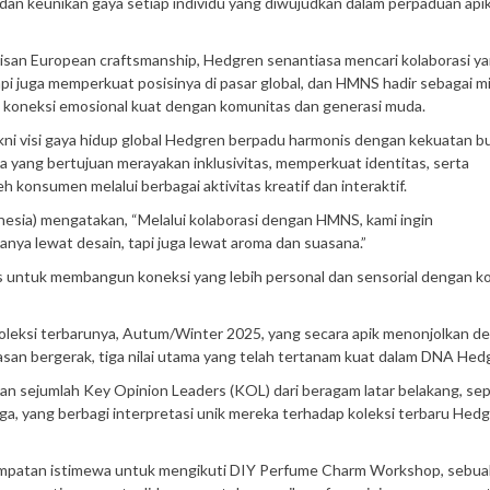
dan keunikan gaya setiap individu yang diwujudkan dalam perpaduan api
risan European craftsmanship, Hedgren senantiasa mencari kolaborasi ya
pi juga memperkuat posisinya di pasar global, dan HMNS hadir sebagai m
iki koneksi emosional kuat dengan komunitas dan generasi muda.
kni visi gaya hidup global Hedgren berpadu harmonis dengan kekuatan b
yang bertujuan merayakan inklusivitas, memperkuat identitas, serta
 konsumen melalui berbagai aktivitas kreatif dan interaktif.
sia) mengatakan, “Melalui kolaborasi dengan HMNS, kami ingin
ya lewat desain, tapi juga lewat aroma dan suasana.”
is untuk membangun koneksi yang lebih personal dan sensorial dengan 
leksi terbarunya, Autum/Winter 2025, yang secara apik menonjolkan de
ebasan bergerak, tiga nilai utama yang telah tertanam kuat dalam DNA Hed
ran sejumlah Key Opinion Leaders (KOL) dari beragam latar belakang, sep
, yang berbagi interpretasi unik mereka terhadap koleksi terbaru Hed
sempatan istimewa untuk mengikuti DIY Perfume Charm Workshop, sebua