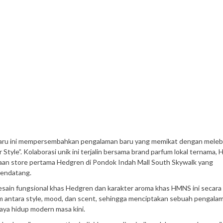
u-baru ini mempersembahkan pengalaman baru yang memikat dengan mele
 Style”. Kolaborasi unik ini terjalin bersama brand parfum lokal ternama,
aan store pertama Hedgren di Pondok Indah Mall South Skywalk yang
mendatang.
esain fungsional khas Hedgren dan karakter aroma khas HMNS ini secara
antara style, mood, dan scent, sehingga menciptakan sebuah pengala
gaya hidup modern masa kini.