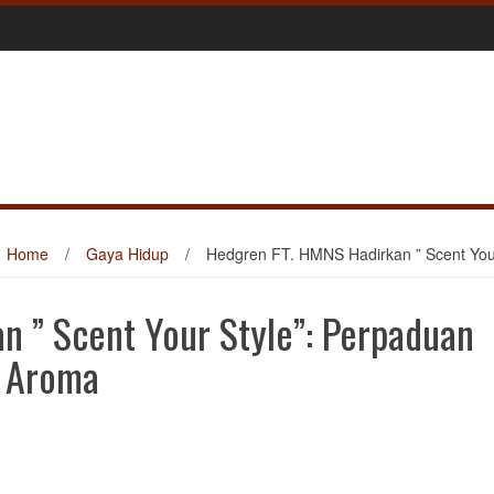
Home
/
Gaya Hidup
/
Hedgren FT. HMNS Hadirkan ” Scent You
n ” Scent Your Style”: Perpaduan
n Aroma