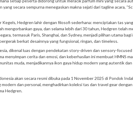
ana setiap peserta didorong untuk meracik parfum mini yang secara au
 yang secara sempurna menegaskan makna sejati dari tagline acara, “S
er Kegels, Hedgren lahir dengan filosofi sederhana: menciptakan tas yan
h mengorbankan gaya, dan selama lebih dari 30 tahun, Hedgren telah m
egara, termasuk Paris, Shanghai, dan Sydney, menjadi pilihan utama bagi 
bergerak berkat desainnya yang fungsional, ringan, dan timeless.
esia, dikenal luas dengan pendekatan story-driven dan sensory-focused
roma menyimpan cerita dan emosi, dan keberhasilan ini membuat HMNS m
nitas muda, menjadikannya ikon gaya hidup modern yang autentik dan
donesia akan secara resmi dibuka pada 1 November 2025 di Pondok Inda
 modern dan personal, menghadirkan koleksi tas dan travel gear dengan
tama Hedgren.