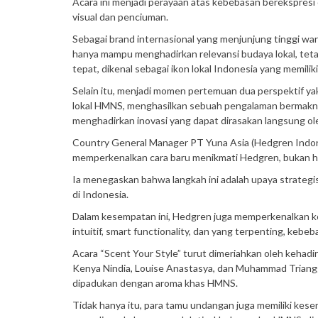
Acara ini menjadi perayaan atas kebebasan berekspresi 
visual dan penciuman.
Sebagai brand internasional yang menjunjung tinggi wa
hanya mampu menghadirkan relevansi budaya lokal, teta
tepat, dikenal sebagai ikon lokal Indonesia yang memil
Selain itu, menjadi momen pertemuan dua perspektif ya
lokal HMNS, menghasilkan sebuah pengalaman bermakna 
menghadirkan inovasi yang dapat dirasakan langsung oleh
Country General Manager PT Yuna Asia (Hedgren Indone
memperkenalkan cara baru menikmati Hedgren, bukan han
Ia menegaskan bahwa langkah ini adalah upaya strateg
di Indonesia.
Dalam kesempatan ini, Hedgren juga memperkenalkan ko
intuitif, smart functionality, dan yang terpenting, keb
Acara “Scent Your Style” turut dimeriahkan oleh kehadi
Kenya Nindia, Louise Anastasya, dan Muhammad Triangga
dipadukan dengan aroma khas HMNS.
Tidak hanya itu, para tamu undangan juga memiliki ke