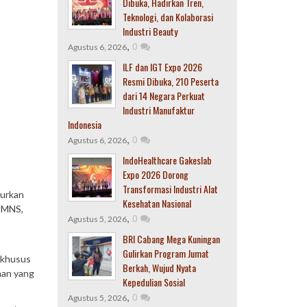
Dibuka, Hadirkan Tren,
Teknologi, dan Kolaborasi
Industri Beauty
,
0
Agustus 6, 2026
ILF dan IGT Expo 2026
Resmi Dibuka, 210 Peserta
dari 14 Negara Perkuat
Industri Manufaktur
Indonesia
,
0
Agustus 6, 2026
IndoHealthcare Gakeslab
Expo 2026 Dorong
Transformasi Industri Alat
burkan
Kesehatan Nasional
 HMNS,
,
0
Agustus 5, 2026
BRI Cabang Mega Kuningan
Gulirkan Program Jumat
 khusus
Berkah, Wujud Nyata
man yang
Kepedulian Sosial
,
0
Agustus 5, 2026