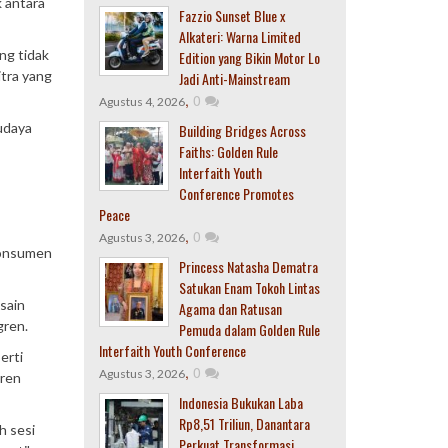
k antara
Fazzio Sunset Blue x
Alkateri: Warna Limited
ng tidak
Edition yang Bikin Motor Lo
itra yang
Jadi Anti-Mainstream
,
0
Agustus 4, 2026
udaya
Building Bridges Across
Faiths: Golden Rule
Interfaith Youth
Conference Promotes
Peace
,
0
Agustus 3, 2026
konsumen
Princess Natasha Dematra
Satukan Enam Tokoh Lintas
sain
Agama dan Ratusan
gren.
Pemuda dalam Golden Rule
Interfaith Youth Conference
erti
,
0
Agustus 3, 2026
gren
Indonesia Bukukan Laba
Rp8,51 Triliun, Danantara
h sesi
Perkuat Transformasi