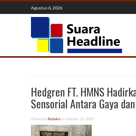
Skip
Agustus 6, 2026
to
content
Hedgren FT. HMNS Hadirka
Sensorial Antara Gaya da
Posted By
Redaksi
on Oktober 25, 2025