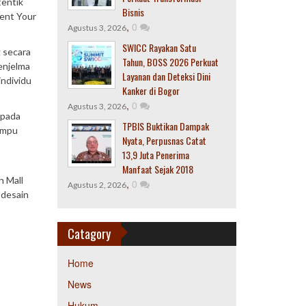
tentik
Bisnis
cent Your
,
0
Agustus 3, 2026
SWICC Rayakan Satu
g secara
Tahun, BOSS 2026 Perkuat
enjelma
Layanan dan Deteksi Dini
individu
Kanker di Bogor
,
0
Agustus 3, 2026
 pada
TPBIS Buktikan Dampak
ampu
Nyata, Perpusnas Catat
13,9 Juta Penerima
Manfaat Sejak 2018
h Mall
,
0
Agustus 2, 2026
 desain
Catagory
Home
News
Hukum