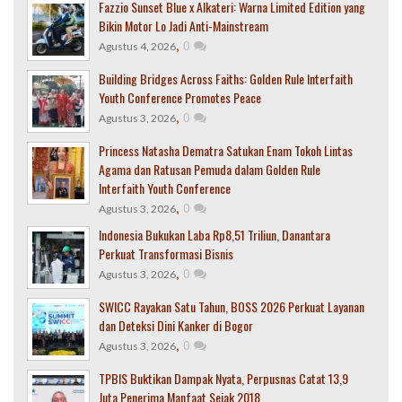
Fazzio Sunset Blue x Alkateri: Warna Limited Edition yang
Bikin Motor Lo Jadi Anti-Mainstream
,
0
Agustus 4, 2026
Building Bridges Across Faiths: Golden Rule Interfaith
Youth Conference Promotes Peace
,
0
Agustus 3, 2026
Princess Natasha Dematra Satukan Enam Tokoh Lintas
Agama dan Ratusan Pemuda dalam Golden Rule
Interfaith Youth Conference
,
0
Agustus 3, 2026
Indonesia Bukukan Laba Rp8,51 Triliun, Danantara
Perkuat Transformasi Bisnis
,
0
Agustus 3, 2026
SWICC Rayakan Satu Tahun, BOSS 2026 Perkuat Layanan
dan Deteksi Dini Kanker di Bogor
,
0
Agustus 3, 2026
TPBIS Buktikan Dampak Nyata, Perpusnas Catat 13,9
Juta Penerima Manfaat Sejak 2018