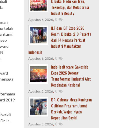
Dibuka, Hadirkan Tren,
bali
Teknologi, dan Kolaborasi
ta
Industri Beauty
,
0
Agustus 6, 2026
ungan
ILF dan IGT Expo 2026
au telah
Resmi Dibuka, 210 Peserta
jantung
dari 14 Negara Perkuat
nsep
Industri Manufaktur
Award
Indonesia
AN
,
0
r
Agustus 6, 2026
IndoHealthcare Gakeslab
Expo 2026 Dorong
Award
Transformasi Industri Alat
 menjaga
Kesehatan Nasional
,
0
Agustus 5, 2026
t ternama
BRI Cabang Mega Kuningan
ward 2019
Gulirkan Program Jumat
Berkah, Wujud Nyata
wakili
Kepedulian Sosial
r. Ir.
,
0
Agustus 5, 2026