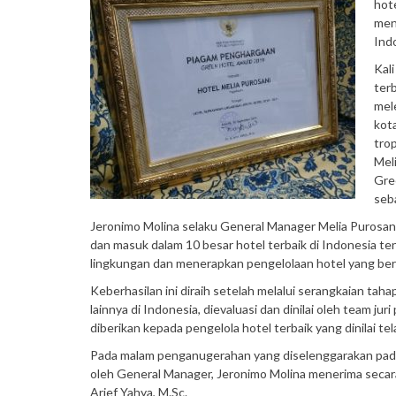
hot
men
Ind
Kal
terb
mel
kot
tro
Mel
Gre
seba
Jeronimo Molina selaku General Manager Melia Purosa
dan masuk dalam 10 besar hotel terbaik di Indonesia 
lingkungan dan menerapkan pengelolaan hotel yang ber
Keberhasilan ini diraih setelah melalui serangkaian tah
lainnya di Indonesia, dievaluasi dan dinilai oleh team j
diberikan kepada pengelola hotel terbaik yang dinilai t
Pada malam penganugerahan yang diselenggarakan pada 
oleh General Manager, Jeronimo Molina menerima secara
Arief Yahya, M.Sc.