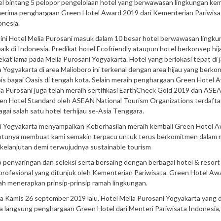
el bintang 5 pelopor pengelolaan hotel yang berwawasan lingkungan kem
erima penghargaan Green Hotel Award 2019 dari Kementerian Pariwisa
onesia.
i ini Hotel Melia Purosani masuk dalam 10 besar hotel berwawasan lingk
aik di Indonesia. Predikat hotel Ecofriendly ataupun hotel berkonsep hij
ekat lama pada Melia Purosani Yogyakarta. Hotel yang berlokasi tepat di 
a Yogyakarta di area Malioboro ini terkenal dengan area hijau yang berko
pis bagai Oasis di tengah kota. Selain meraih penghargaan Green Hotel 
ia Purosani juga telah meraih sertifikasi EarthCheck Gold 2019 dan ASE
en Hotel Standard oleh ASEAN National Tourism Organizations terdafta
gai salah satu hotel terhijau se-Asia Tenggara.
ni Yogyakarta menyampaikan Keberhasilan meraih kembali Green Hotel 
tentunya membuat kami semakin terpacu untuk terus berkomitmen dalam
kelanjutan demi terwujudnya sustainable tourism
ap penyaringan dan seleksi serta bersaing dengan berbagai hotel & resor
uri profesional yang ditunjuk oleh Kementerian Pariwisata. Green Hotel A
elah menerapkan prinsip-prinsip ramah lingkungan.
Kamis 26 september 2019 lalu, Hotel Melia Purosani Yogyakarta yang di
 langsung penghargaan Green Hotel dari Menteri Pariwisata Indonesia, D