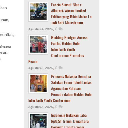
Fazzio Sunset Blue x
laan
Alkateri: Warna Limited
Edition yang Bikin Motor Lo
gunan,
Jadi Anti-Mainstream
,
0
Agustus 4, 2026
munitas,
Building Bridges Across
Faiths: Golden Rule
aimana
Interfaith Youth
ecara
Conference Promotes
a
Peace
,
0
Agustus 3, 2026
Princess Natasha Dematra
Satukan Enam Tokoh Lintas
Agama dan Ratusan
Pemuda dalam Golden Rule
Interfaith Youth Conference
,
0
Agustus 3, 2026
Indonesia Bukukan Laba
Rp8,51 Triliun, Danantara
Perkuat Transformasi