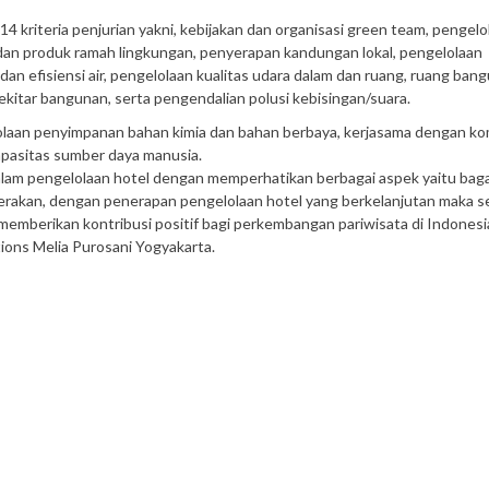
14 kriteria penjurian yakni, kebijakan dan organisasi green team, pengelo
an produk ramah lingkungan, penyerapan kandungan lokal, pengelolaan
dan efisiensi air, pengelolaan kualitas udara dalam dan ruang, ruang ban
ekitar bangunan, serta pengendalian polusi kebisingan/suara.
elolaan penyimpanan bahan kimia dan bahan berbaya, kerjasama dengan ko
apasitas sumber daya manusia.
dalam pengelolaan hotel dengan memperhatikan berbagai aspek yaitu bag
rakan, dengan penerapan pengelolaan hotel yang berkelanjutan maka s
 memberikan kontribusi positif bagi perkembangan pariwisata di Indonesi
ons Melia Purosani Yogyakarta.