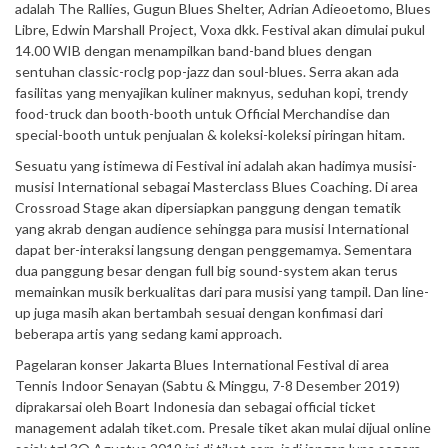
adalah The Rallies, Gugun Blues Shelter, Adrian Adieoetomo, Blues
Libre, Edwin Marshall Project, Voxa dkk. Festival akan dimulai pukul
14.00 WIB dengan menampilkan band-band blues dengan
sentuhan classic-roclg pop-jazz dan soul-blues. Serra akan ada
fasilitas yang menyajikan kuliner maknyus, seduhan kopi, trendy
food-truck dan booth-booth untuk Official Merchandise dan
special-booth untuk penjualan & koleksi-koleksi piringan hitam.
Sesuatu yang istimewa di Festival ini adalah akan hadimya musisi-
musisi International sebagai Masterclass Blues Coaching. Di area
Crossroad Stage akan dipersiapkan panggung dengan tematik
yang akrab dengan audience sehingga para musisi International
dapat ber-interaksi langsung dengan penggemamya. Sementara
dua panggung besar dengan full big sound-system akan terus
memainkan musik berkualitas dari para musisi yang tampil. Dan line-
up juga masih akan bertambah sesuai dengan konfimasi dari
beberapa artis yang sedang kami approach.
Pagelaran konser Jakarta Blues International Festival di area
Tennis Indoor Senayan (Sabtu & Minggu, 7-8 Desember 2019)
diprakarsai oleh Boart Indonesia dan sebagai official ticket
management adalah tiket.com. Presale tiket akan mulai dijual online