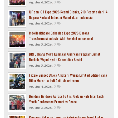
,
0
Agustus 6, 2026
ILF dan IGT Expo 2026 Resmi Dibuka, 210 Peserta dari 14
Negara Perkuat Industri Manufaktur Indonesia
,
0
Agustus 6, 2026
IndoHealthcare Gakeslab Expo 2026 Dorong
Transformasi Industri Alat Kesehatan Nasional
,
0
Agustus 5, 2026
BRI Cabang Mega Kuningan Gulirkan Program Jumat
Berkah, Wujud Nyata Kepedulian Sosial
,
0
Agustus 5, 2026
Fazzio Sunset Blue x Alkateri: Warna Limited Edition yang
Bikin Motor Lo Jadi Anti-Mainstream
,
0
Agustus 4, 2026
Building Bridges Across Faiths: Golden Rule Interfaith
Youth Conference Promotes Peace
,
0
Agustus 3, 2026
Princess Natasha Dematra Satukan Enam Tokoh Lintas