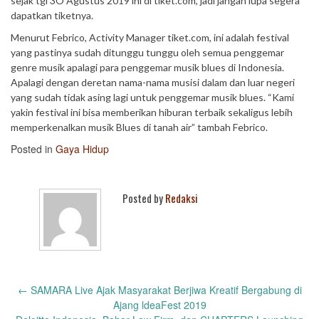
sejak tgl 3O Agustus 2019 ini di tiket.com, jadi jangan lupa segera
dapatkan tiketnya.
Menurut Febrico, Activity Manager tiket.com, ini adalah festival
yang pastinya sudah ditunggu tunggu oleh semua penggemar
genre musik apalagi para penggemar musik blues di Indonesia.
Apalagi dengan deretan nama-nama musisi dalam dan luar negeri
yang sudah tidak asing lagi untuk penggemar musik blues. “Kami
yakin festival ini bisa memberikan hiburan terbaik sekaligus lebih
memperkenalkan musik Blues di tanah air” tambah Febrico.
Posted in
Gaya Hidup
Posted by
Redaksi
Post
←
SAMARA Live Ajak Masyarakat Berjiwa Kreatif Bergabung di
navigation
Ajang ldeaFest 2019