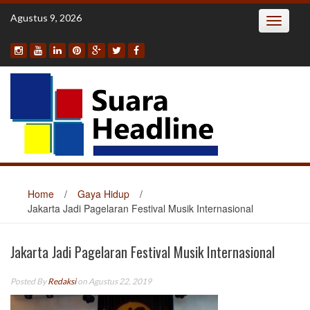
Skip
Agustus 9, 2026
Toggle
to
navigatio
content
Home
/
Gaya Hidup
/
Jakarta Jadi Pagelaran Festival Musik Internasional
Jakarta Jadi Pagelaran Festival Musik Internasional
Posted By
Redaksi
on Agustus 22, 2019