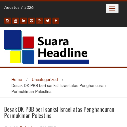
Skip
Agustus 7, 2026
Toggle
to
navigatio
content
Home
/
Uncategorized
/
Desak DK-PBB beri sanksi Israel atas Penghancuran
Permukiman Palestina
Desak DK-PBB beri sanksi Israel atas Penghancuran
Permukiman Palestina